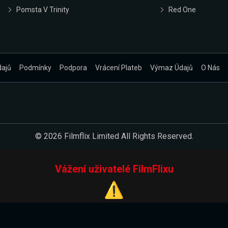
Pomsta V Trinity
Red One
dajů
Podmínky
Podpora
Vrácení Plateb
Výmaz Údajů
O Nás
© 2026 Filmflix Limited All Rights Reserved.
Vážení uživatelé FilmFlixu
⚠️
Pracujeme na novém E-Shopu.
 verzi našeho E-Shopu. Do jeho spuštění vás prosíme, abyste s 