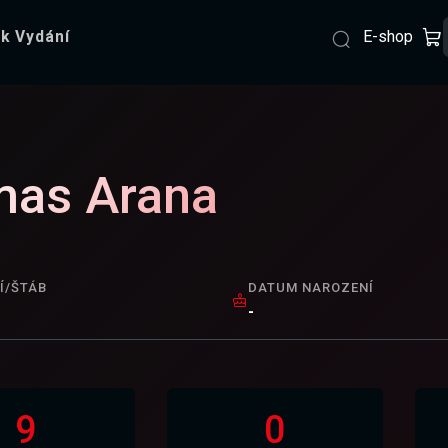
E-shop
k Vydání
as Arana
Í/ŠTÁB
DATUM NAROZENÍ
-
9
0