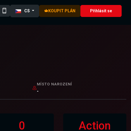
CS
KOUPIT PLÁN
Přihlásit se
MÍSTO NAROZENÍ
-
0
Action