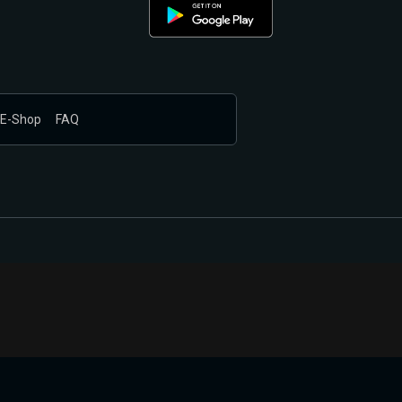
E-Shop
FAQ
nákupem produktů vyčkali.