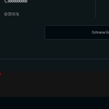
0000000000
Ochrana Ú
i
Připravujeme zcela novou