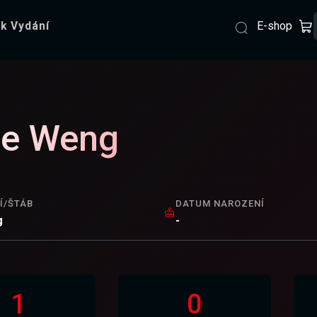
E-shop
k Vydání
de Weng
Í/ŠTÁB
DATUM NAROZENÍ
g
-
1
0