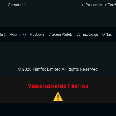
Samaritán
Po Čem Muži Touž
dajů
Podmínky
Podpora
Vrácení Plateb
Výmaz Údajů
O Nás
© 2026 Filmflix Limited All Rights Reserved.
Vážení uživatelé FilmFlixu
⚠️
Pracujeme na novém E-Shopu.
 verzi našeho E-Shopu. Do jeho spuštění vás prosíme, abyste s 