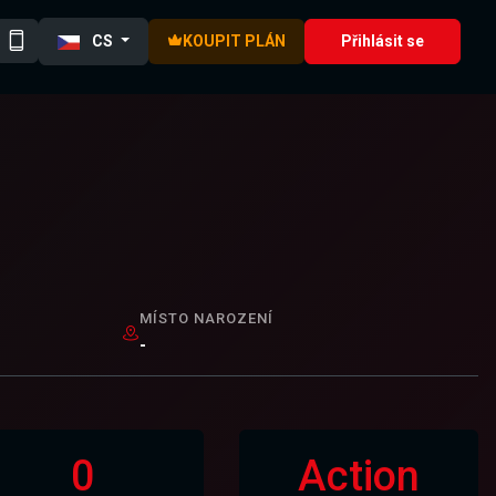
CS
KOUPIT PLÁN
Přihlásit se
MÍSTO NAROZENÍ
-
0
Action