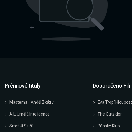
Prémiové tituly
Doporučeno Fil
Mastema - Anděl Zkázy
Eva Tropí Hloupost
A.I.: Umělá Inteligence
The Outsider
Smrt Jí Sluší
Pánský Klub