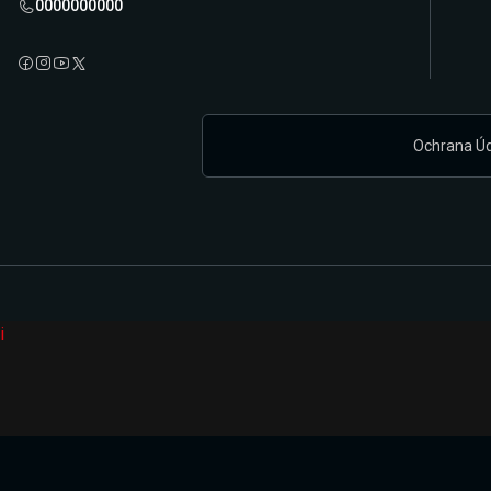
0000000000
Ochrana Ú
i
Připravujeme zcela novou