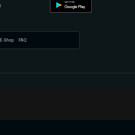
í
E-Shop
FAQ
nákupem produktů vyčkali.