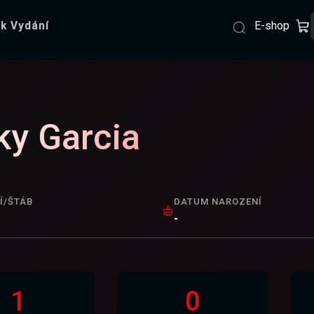
E-shop
k Vydání
ky Garcia
Í/ŠTÁB
DATUM NAROZENÍ
-
1
0