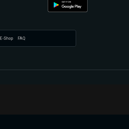
E-Shop
FAQ
nákupem produktů vyčkali.