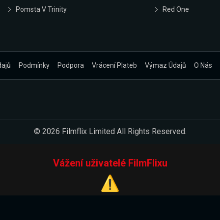
Pomsta V Trinity
Red One
dajů
Podmínky
Podpora
Vrácení Plateb
Výmaz Údajů
O Nás
© 2026 Filmflix Limited All Rights Reserved.
Vážení uživatelé FilmFlixu
⚠️
Pracujeme na novém E-Shopu.
 verzi našeho E-Shopu. Do jeho spuštění vás prosíme, abyste s 