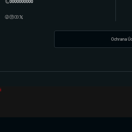
0000000000
Ochrana Ú
i
Připravujeme zcela novou