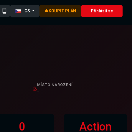
CS
KOUPIT PLÁN
Přihlásit se
MÍSTO NAROZENÍ
-
0
Action