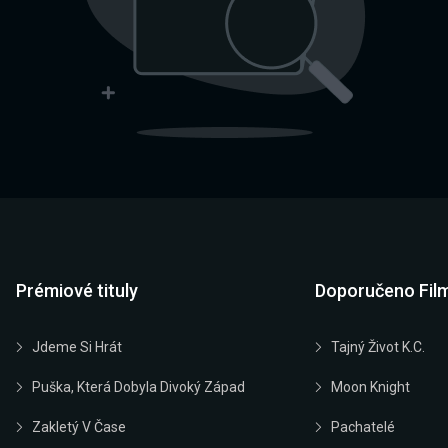
Prémiové tituly
Doporučeno Fil
Jdeme Si Hrát
Tajný Život K.C.
Puška, Která Dobyla Divoký Západ
Moon Knight
Zakletý V Čase
Pachatelé