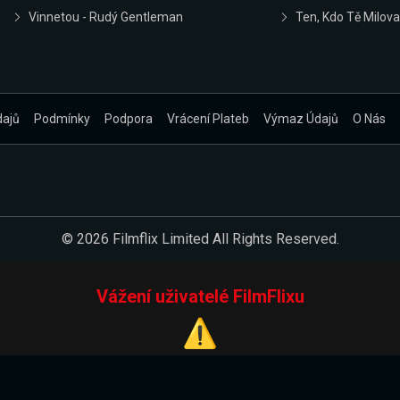
Vinnetou - Rudý Gentleman
Ten, Kdo Tě Milova
dajů
Podmínky
Podpora
Vrácení Plateb
Výmaz Údajů
O Nás
© 2026 Filmflix Limited All Rights Reserved.
Vážení uživatelé FilmFlixu
⚠️
Pracujeme na novém E-Shopu.
 verzi našeho E-Shopu. Do jeho spuštění vás prosíme, abyste s 