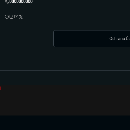
0000000000
Ochrana Ú
i
Připravujeme zcela novou