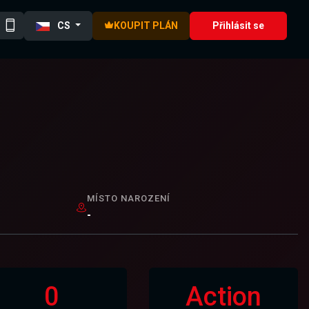
CS
KOUPIT PLÁN
Přihlásit se
MÍSTO NAROZENÍ
-
0
Action