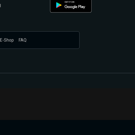
l
E-Shop
FAQ
nákupem produktů vyčkali.