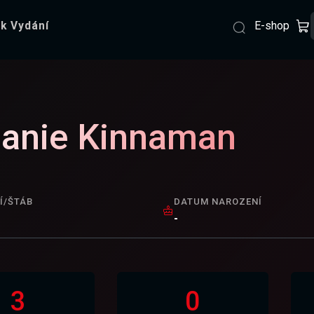
E-shop
k Vydání
anie Kinnaman
Í/ŠTÁB
DATUM NAROZENÍ
-
3
0