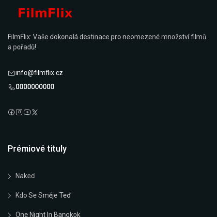
FilmFlix: Vaše dokonalá destinace pro neomezené množství filmů
a pořadů!
info@filmflix.cz
0000000000
Prémiové tituly
Naked
Kdo Se Směje Teď
One Night In Bangkok