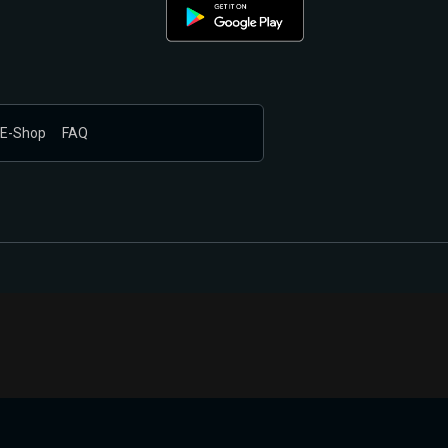
E-Shop
FAQ
nákupem produktů vyčkali.