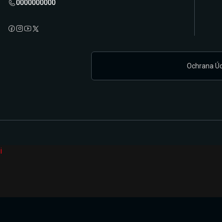
0000000000
Ochrana Ú
i
Připravujeme zcela novou