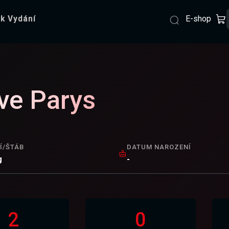
E-shop
k Vydání
ve Parys
Í/ŠTÁB
DATUM NAROZENÍ
g
-
2
0