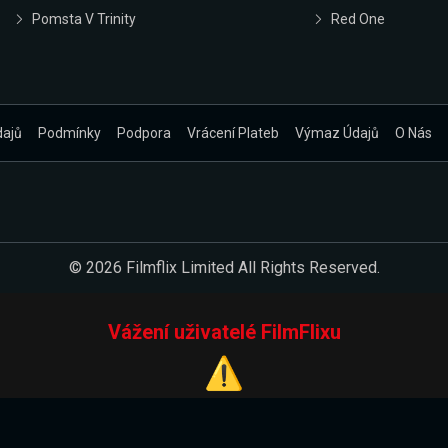
Pomsta V Trinity
Red One
dajů
Podmínky
Podpora
Vrácení Plateb
Výmaz Údajů
O Nás
© 2026 Filmflix Limited All Rights Reserved.
Vážení uživatelé FilmFlixu
⚠️
Pracujeme na novém E-Shopu.
 verzi našeho E-Shopu. Do jeho spuštění vás prosíme, abyste s 