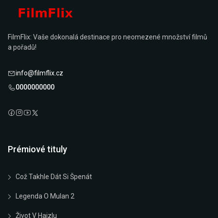
FilmFlix: Vaše dokonalá destinace pro neomezené množství filmů
a pořadů!
info@filmflix.cz
0000000000
Prémiové tituly
Což Takhle Dát Si Špenát
Legenda O Mulan 2
Život V Hajzlu