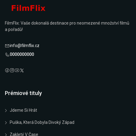
FilmFlix: Vaše dokonalá destinace pro neomezené množství filmů
a pořadů!
info@filmflix.cz
0000000000
Prémiové tituly
Jdeme Si Hrát
Puška, Která Dobyla Divoký Západ
Zakletý V Čase