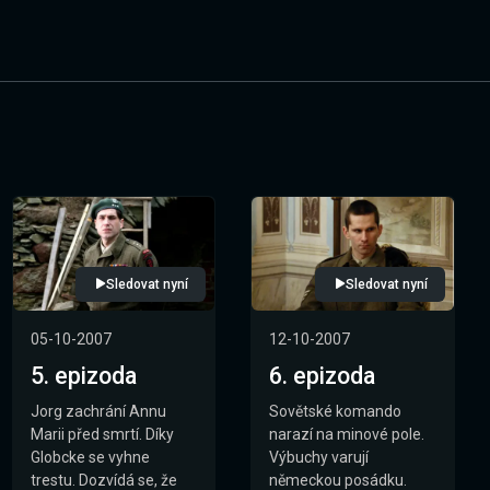
Sledovat nyní
Sledovat nyní
05-10-2007
12-10-2007
5. epizoda
6. epizoda
Jorg zachrání Annu
Sovětské komando
Marii před smrtí. Díky
narazí na minové pole.
Globcke se vyhne
Výbuchy varují
trestu. Dozvídá se, že
německou posádku.