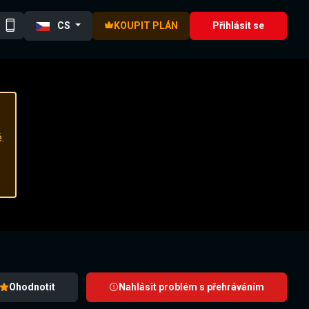
CS
KOUPIT PLÁN
Přihlásit se
.
Ohodnotit
Nahlásit problém s přehráváním