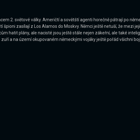
em 2. světové války. Američtí a sovětští agenti horečně pátrají po něme
špioni zasílají z Los Alamos do Moskvy. Němci ještě netuší, že mezi jeji
m hatit plány, ale nacisté jsou ještě stále nejen zákeřní, ale také inteli
 zuří a na území okupovaném německými vojáky ještě pořád všichni bojuj