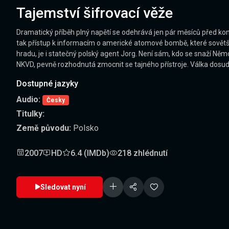
Tajemství šifrovací věže
Dramatický příběh plný napětí se odehrává jen pár měsíců před konc
tak přístup k informacím o americké atomové bombě, které sovětští 
hradu, je i statečný polský agent Jorg. Není sám, kdo se snaží Němců
NKVD, pevně rozhodnutá zmocnit se tajného přístroje. Válka dosud
Dostupné jazyky
Audio:
Česky
Titulky:
Země původu:
Polsko
2007
HD
6.4 (IMDb)
218 zhlédnutí
Sledovat nyní