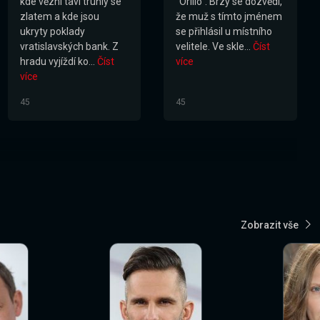
kde vězni taví truhly se
"Orillo". Brzy se dozvědí,
zlatem a kde jsou
že muž s tímto jménem
ukryty poklady
se přihlásil u místního
vratislavských bank. Z
velitele. Ve skle...
Číst
hradu vyjíždí ko...
Číst
více
více
45
45
Zobrazit vše