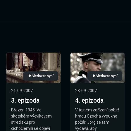
Sledovat nyní
Sledovat nyní
21-09-2007
28-09-2007
3. epizoda
4. epizoda
Březen 1945. Ve
V tajném zařízení poblíž
skotském výcvikovém
hradu Czocha vypukne
středisku pro
požár. Jorg se tam
cichociemni se objeví
vydává, aby