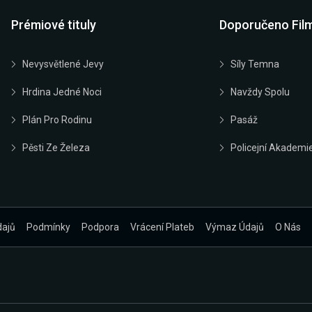
Prémiové tituly
Doporučeno Fil
Nevysvětlené Jevy
Síly Temna
Hrdina Jedné Noci
Navždy Spolu
Plán Pro Rodinu
Pasáž
Pěsti Ze Železa
Policejní Akademi
dajů
Podmínky
Podpora
Vrácení Plateb
Výmaz Údajů
O Nás