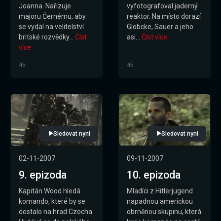
Joanna. Nařizuje
vyfotografoval jaderný
majoru Černému, aby
reaktor. Na místo dorazí
se vydal na velitelství
Globcke, Sauer a jeho
britské rozvědky...
Číst
asi...
Číst více
více
45
45
Sledovat nyní
Sledovat nyní
02-11-2007
09-11-2007
9. epizoda
10. epizoda
Kapitán Wood hledá
Mladíci z Hitlerjugend
komando, které by se
napadnou americkou
dostalo na hrad Czocha.
obrněnou skupinu, která