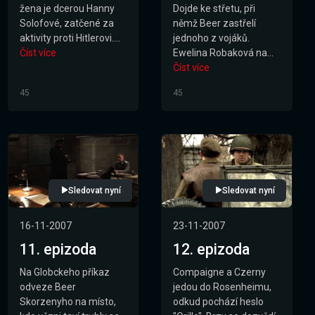
žena je dcerou Hanny
Dojde ke střetu, při
Solofové, zatčené za
němž Beer zastřelí
aktivity proti Hitlerovi....
jednoho z vojáků.
Číst více
Ewelina Robaková na...
Číst více
45
45
Sledovat nyní
Sledovat nyní
16-11-2007
23-11-2007
11. epizoda
12. epizoda
Na Globckeho příkaz
Compaigne a Czerny
odveze Beer
jedou do Rosenheimu,
Skorzenyho na místo,
odkud pochází heslo