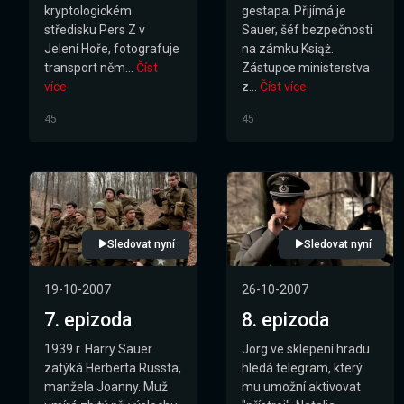
kryptologickém
gestapa. Přijímá je
středisku Pers Z v
Sauer, šéf bezpečnosti
Jelení Hoře, fotografuje
na zámku Książ.
transport něm...
Číst
Zástupce ministerstva
více
z...
Číst více
45
45
Sledovat nyní
Sledovat nyní
19-10-2007
26-10-2007
7. epizoda
8. epizoda
1939 r. Harry Sauer
Jorg ve sklepení hradu
zatýká Herberta Russta,
hledá telegram, který
manžela Joanny. Muž
mu umožní aktivovat