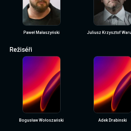
Paweł Małaszyński
Juliusz Krzysztof War
Režiséři
Bogusław Wołoszański
Adek Drabinski