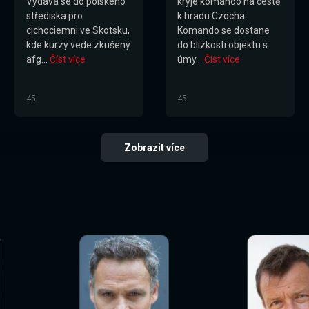
Vydává se do polského
kryje komando na cestě
střediska pro
k hradu Czocha.
cichociemni ve Skotsku,
Komando se dostane
kde kurzy vede zkušený
do blízkosti objektu s
afg...
Číst více
úmy...
Číst více
45
45
Zobrazit více