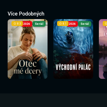
Více Podobných
8.3
8.1
2026
Seriál
2026
Seriál