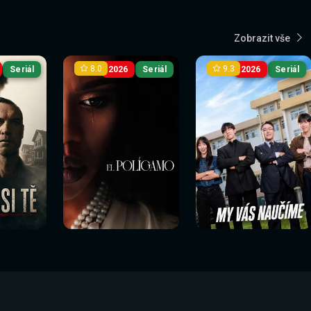
Zobrazit vše
8.0
9.3
Seriál
2026
Seriál
2026
Seriál