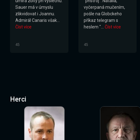
umírá zbitý při výslechu.
"přístroj". Natalia,
Sauer má v úmyslu
vyčerpaná mučením,
zlikvidovat i Joannu.
pošle na Globckeho
Admirál Canaris však...
příkaz telegram s
Číst více
heslem "...
Číst více
45
45
Herci