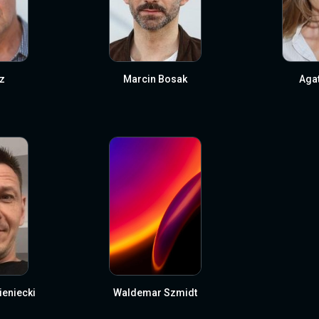
z
Marcin Bosak
Aga
eniecki
Waldemar Szmidt