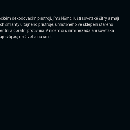
ckém dekódovacím přístroji, jímž Němci luští sovětské šifry a mají
ch šifranty u tajného přístroje, umístěného ve sklepení starého
gentní a obratní protivníci. V ničem si s nimi nezadá ani sovětská
í svůj boj na život a na smrt…