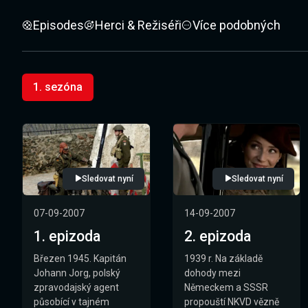
Episodes
Herci & Režiséři
Více podobných
1. sezóna
Sledovat nyní
Sledovat nyní
07-09-2007
14-09-2007
1. epizoda
2. epizoda
Březen 1945. Kapitán
1939 r. Na základě
Johann Jorg, polský
dohody mezi
zpravodajský agent
Německem a SSSR
působící v tajném
propouští NKVD vězně