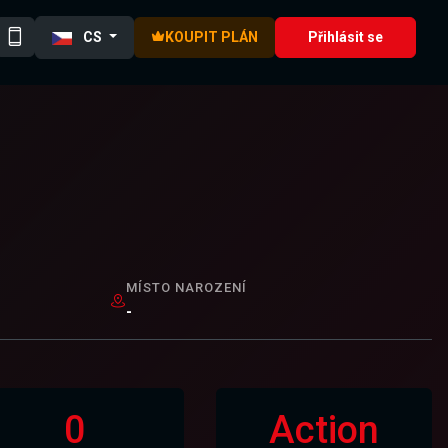
CS
KOUPIT PLÁN
Přihlásit se
MÍSTO NAROZENÍ
-
0
Action