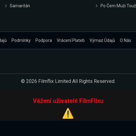
Samaritán
Po Čem Muži Touž
dajů
Podmínky
Podpora
Vrácení Plateb
Výmaz Údajů
O Nás
© 2026 Filmflix Limited All Rights Reserved.
Vážení uživatelé FilmFlixu
⚠️
Pracujeme na novém E-Shopu.
 verzi našeho E-Shopu. Do jeho spuštění vás prosíme, abyste s 