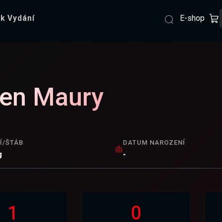
E-shop
k Vydání
ien Maury
Í/ŠTÁB
DATUM NAROZENÍ
g
-
1
0