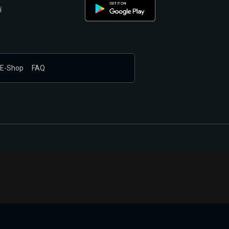
í
E-Shop
FAQ
nákupem produktů vyčkali.