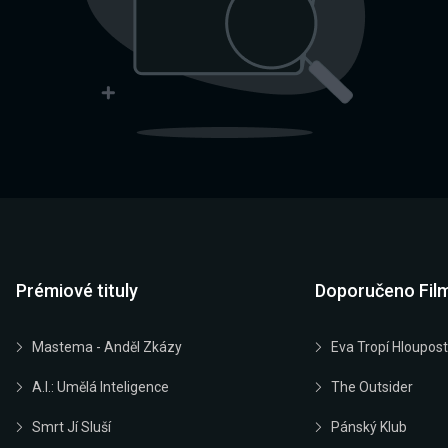
Prémiové tituly
Doporučeno Fil
Mastema - Anděl Zkázy
Eva Tropí Hloupost
A.I.: Umělá Inteligence
The Outsider
Smrt Jí Sluší
Pánský Klub