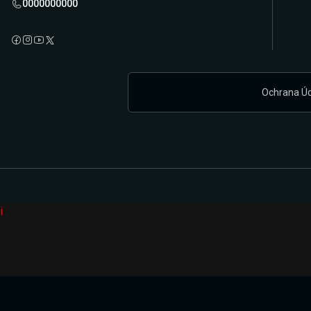
0000000000
Ochrana Ú
i
Připravujeme zcela novou