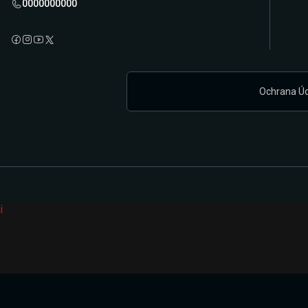
0000000000
Ochrana Ú
i
Připravujeme zcela novou