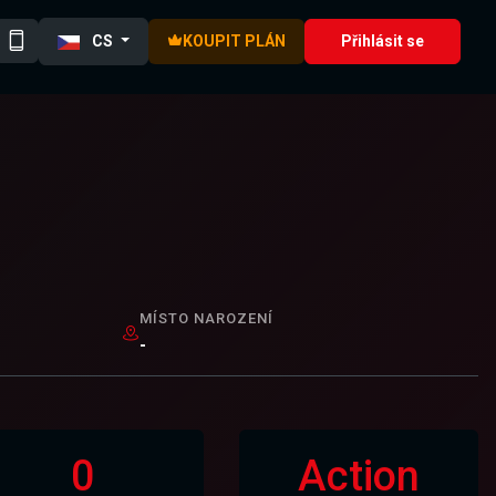
CS
KOUPIT PLÁN
Přihlásit se
MÍSTO NAROZENÍ
-
0
Action