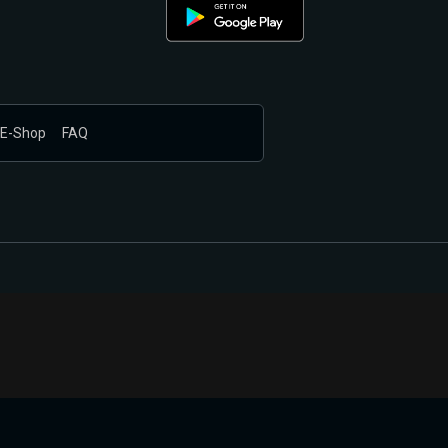
E-Shop
FAQ
nákupem produktů vyčkali.