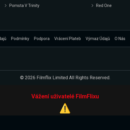
Pomsta V Trinity
Red One
dajů
Podmínky
Podpora
Vrácení Plateb
Výmaz Údajů
O Nás
© 2026 Filmflix Limited All Rights Reserved.
Vážení uživatelé FilmFlixu
⚠️
Pracujeme na novém E-Shopu.
 verzi našeho E-Shopu. Do jeho spuštění vás prosíme, abyste s 