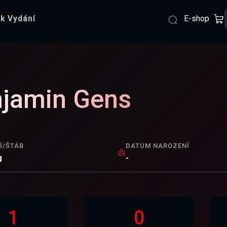
E-shop
k Vydání
jamin Gens
Í/ŠTÁB
DATUM NAROZENÍ
g
-
1
0