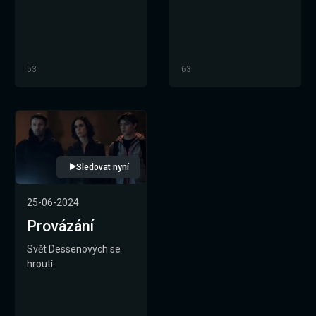
53
63
Sledovat nyní
25-06-2024
Provázání
Svět Dessenových se
hroutí.