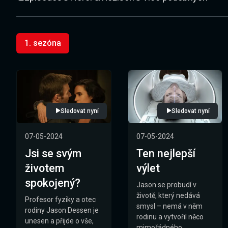
1. sezóna
Sledovat nyní
Sledovat nyní
07-05-2024
07-05-2024
Jsi se svým
Ten nejlepší
životem
výlet
spokojený?
Jason se probudí v
životě, který nedává
Profesor fyziky a otec
smysl – nemá v něm
rodiny Jason Dessen je
rodinu a vytvořil něco
unesen a přijde o vše,
mimořádného.