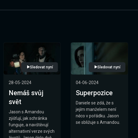
Sledovat nyní
Sledovat nyní
28-05-2024
04-06-2024
Nemáš svůj
Superpozice
svět
Daniele se zdá, že s
jejím manželem není
Jason s Amandou
něco v pořádku. Jason
zjišťují, jak schránka
se sbližuje s Amandou.
funguje, a navštěvují
alternativní verze svých
životů. Jason číslo dvě