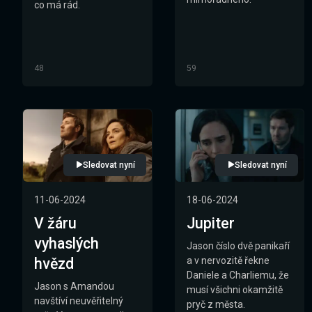
co má rád.
48
59
Sledovat nyní
Sledovat nyní
11-06-2024
18-06-2024
V žáru
Jupiter
vyhaslých
Jason číslo dvě panikaří
hvězd
a v nervozitě řekne
Daniele a Charliemu, že
Jason s Amandou
musí všichni okamžitě
navštíví neuvěřitelný
pryč z města.