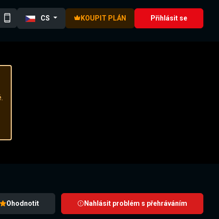
CS
KOUPIT PLÁN
Přihlásit se
.
Ohodnotit
Nahlásit problém s přehráváním