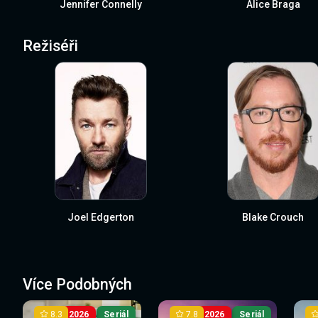
Jennifer Connelly
Alice Braga
Režiséři
Joel Edgerton
Blake Crouch
Více Podobných
8.3
7.8
2026
Seriál
2026
Seriál