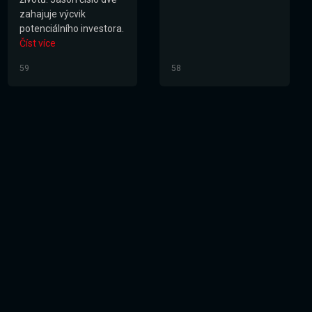
zahajuje výcvik
potenciálního investora.
Číst více
59
58