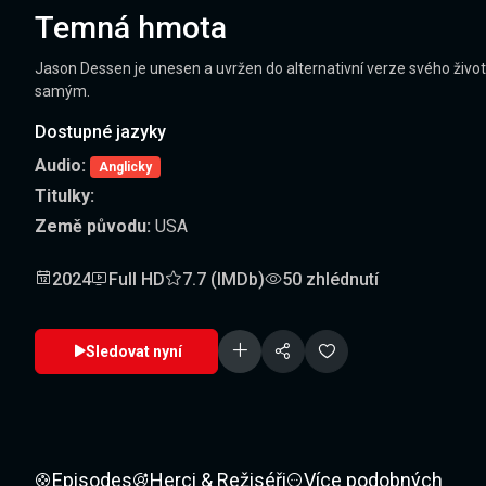
Temná hmota
Jason Dessen je unesen a uvržen do alternativní verze svého života
samým.
Dostupné jazyky
Audio:
Anglicky
Titulky:
Země původu:
USA
2024
Full HD
7.7 (IMDb)
50 zhlédnutí
Sledovat nyní
Episodes
Herci & Režiséři
Více podobných