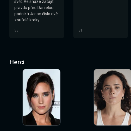
svět. Ve snaze zatajit
pravdu před Danielou
podniká Jason číslo dvě
zoufalé kroky.
55
51
Herci