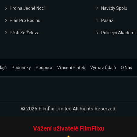
Hrdina Jedné Noci
Navždy Spolu
Plán Pro Rodinu
Pasáž
Pěsti Ze Železa
Policejní Akademi
dajů
Podmínky
Podpora
Vrácení Plateb
Výmaz Údajů
O Nás
© 2026 Filmflix Limited All Rights Reserved.
Vážení uživatelé FilmFlixu