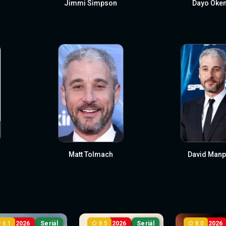
Jimmi Simpson
Dayo Oken
Matt Tolmach
David Manp
6.1
8.5
8.0
2026
Seriál
2026
Seriál
2026