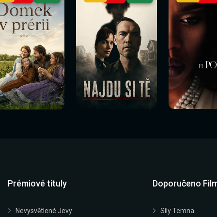
Prémiové tituly
Doporučeno Fil
Nevysvětlené Jevy
Síly Temna