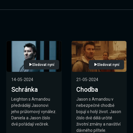
Sledovat nyní
Sledovat nyní
14-05-2024
21-05-2024
Schránka
Chodba
Leighton s Amandou
Jason s Amandou v
předvádějí Jasonovi
nebezpečné chodbě
jeho průlomový vynález.
bojují o holý život. Jason
Daniela a Jason číslo
číslo dvě dělá určité
dvě pořádají večírek.
životní změny a navštíví
dávného přítele.