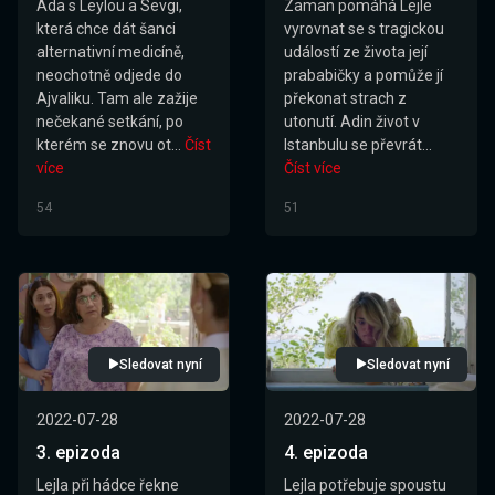
Ada s Leylou a Sevgi,
Zaman pomáhá Lejle
která chce dát šanci
vyrovnat se s tragickou
alternativní medicíně,
událostí ze života její
neochotně odjede do
prababičky a pomůže jí
Ajvaliku. Tam ale zažije
překonat strach z
nečekané setkání, po
utonutí. Adin život v
kterém se znovu ot...
Číst
Istanbulu se převrát...
více
Číst více
54
51
Sledovat nyní
Sledovat nyní
2022-07-28
2022-07-28
3. epizoda
4. epizoda
Lejla při hádce řekne
Lejla potřebuje spoustu