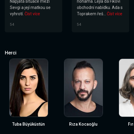
Napjatá situace mezi
nohama. Lejla dá Fikovi
Sevgi a její matkou se
obchodní nabídku. Ada s
vyhrotí.
Číst více
Toprakem řeš...
Číst více
54
54
Herci
Tuba Büyüküstün
Rıza Kocaoğlu
Fır