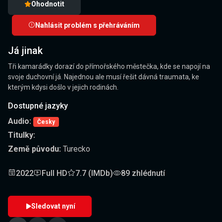
Ohodnotit
Nahlásit problém s přehráváním
Já jinak
Tři kamarádky dorazí do přímořského městečka, kde se napojí na
svoje duchovní já. Najednou ale musí řešit dávná traumata, ke
kterým kdysi došlo v jejich rodinách.
Dostupné jazyky
Audio:
Česky
Titulky:
Země původu:
Turecko
2022
Full HD
7.7 (IMDb)
89 zhlédnutí
Sledovat nyní