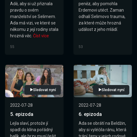
Adě, aby si už přiznala
peněz, aby pomohla
pravdu o svém
Erdemovi utéct. Zaman
manželství se Selimem.
odhalí Selimovo trauma,
Ada má vizi, ve které se
za které může hrozná
někomu z její rodiny stala
událost z jeho mládí.
hrozná věc.
Číst více
55
53
Sledovat nyní
Sledovat nyní
2022-07-28
2022-07-28
5. epizoda
6. epizoda
Lejla slaví, protože jí
Ada se obrátí na Beldžin,
spadl do klína pořádný
aby si vyléčila ránu, která
balík, ale brzy musí řešit
trápí ženy v jejich rodové