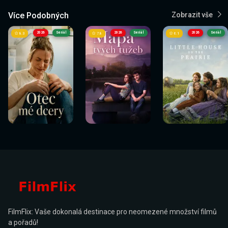
Více Podobných
Zobrazit vše
2026
Seriál
2026
Seriál
2026
Seriál
8.3
7.8
6.1
FilmFlix: Vaše dokonalá destinace pro neomezené množství filmů
a pořadů!