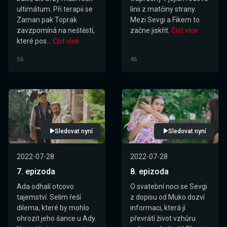
ultimátum. Při terapii se
linii z matčiny strany.
Zaman pak Toprak
Mezi Sevgi a Fikem to
zavzpomíná na neštěstí,
začne jiskřit.
Číst více
které pos...
Číst více
56
46
Sledovat nyní
Sledovat nyní
2022-07-28
2022-07-28
7. epizoda
8. epizoda
Ada odhalí otcovo
O svatební noci se Sevgi
tajemství. Selim řeší
z dopisu od Muko dozví
dilema, které by mohlo
informaci, která jí
ohrozit jeho šance u Ady.
převrátí život vzhůru