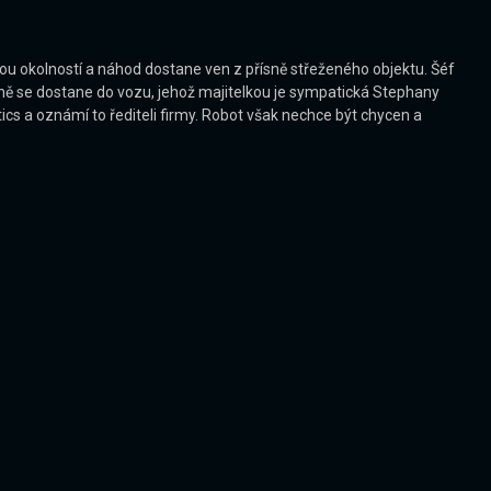
u okolností a náhod dostane ven z přísně střeženého objektu. Šéf
aně se dostane do vozu, jehož majitelkou je sympatická Stephany
cs a oznámí to řediteli firmy. Robot však nechce být chycen a