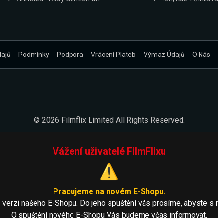
dajů
Podmínky
Podpora
Vrácení Plateb
Výmaz Údajů
O Nás
© 2026 Filmflix Limited All Rights Reserved.
Vážení uživatelé FilmFlixu
⚠️
Pracujeme na novém E-Shopu.
 verzi našeho E-Shopu. Do jeho spuštění vás prosíme, abyste s 
O spuštění nového E-Shopu Vás budeme včas informovat.