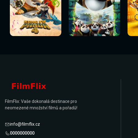
Sledovat
Sledovat
Sledovat nyní
Sledovat nyní
Sl
nyní
nyní
FilmFlix: Vaše dokonalá destinace pro
neomezené množství filmů a pořadů!
info@filmflix.cz
0000000000