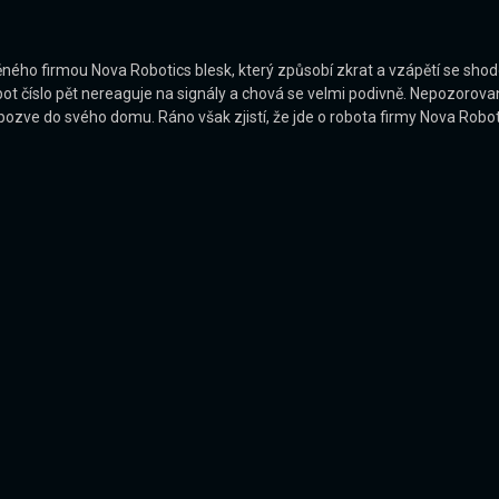
ho firmou Nova Robotics blesk, který způsobí zkrat a vzápětí se shodo
bot číslo pět nereaguje na signály a chová se velmi podivně. Nepozorov
zve do svého domu. Ráno však zjistí, že jde o robota firmy Nova Roboti