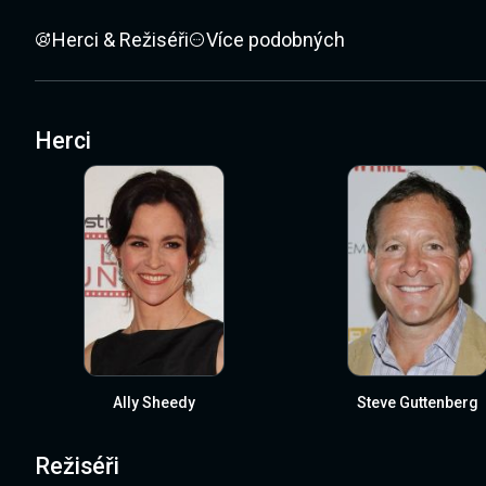
Herci & Režiséři
Více podobných
Herci
Ally Sheedy
Steve Guttenberg
Režiséři