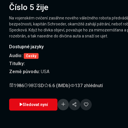
Číslo 5 žije
Na vojenském cvičení zasáhne nového válečného robota předváděné
bezpečnosti, kapitán Schroeder, okamžitě zahájí pátrání, neboť ro
Specková. Když ho dívka objeví, považuje ho za mimozemšťana a po
rozebrán, a tak nasedne do dívčina auta a snaží se ujet.
Dostupné jazyky
Audio:
Česky
Titulky:
Země původu:
USA
1986
98
SD
6.6 (IMDb)
137 zhlédnutí
Sledovat nyní