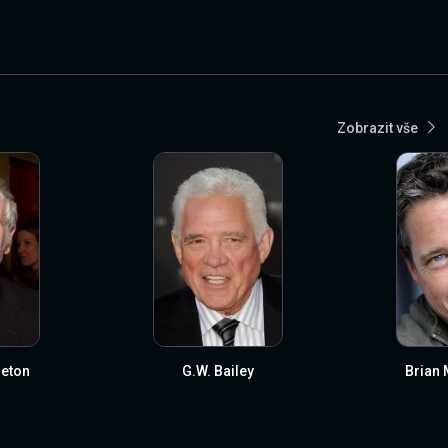
Zobrazit vše
leton
G.W. Bailey
Brian