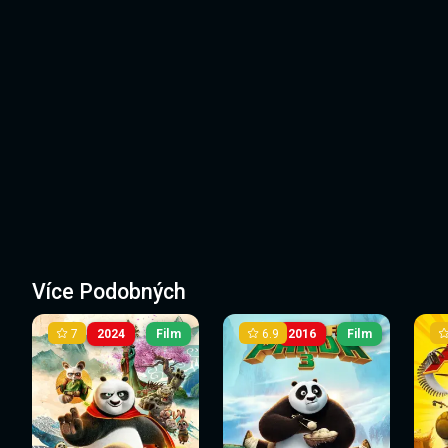
Více Podobných
7
6.9
2024
Film
2016
Film