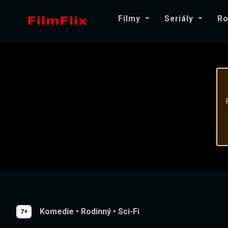
Filmy
Seriály
Ro
Komedie
•
Rodinný
•
Sci-Fi
7+