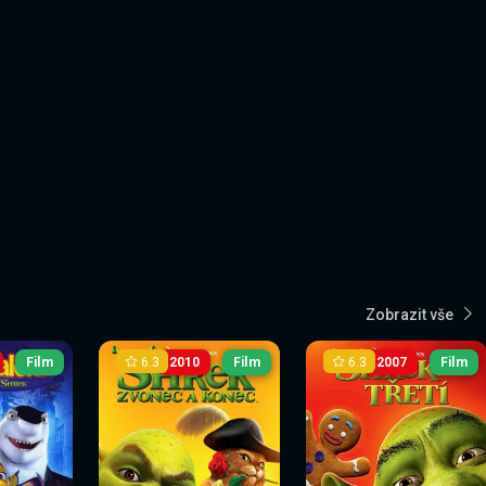
Zobrazit vše
6.3
6.3
Film
2010
Film
2007
Film