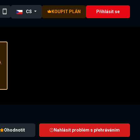
CS
KOUPIT PLÁN
Přihlásit se
.
Ohodnotit
Nahlásit problém s přehráváním