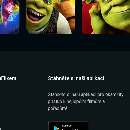
Sledovat
Sledovat
í
Sledovat nyní
Sledovat nyní
nyní
nyní
mFlixem
Stáhněte si naši aplikaci
Stáhněte si naši aplikaci pro okamžitý
přístup k nejlepším filmům a
pořadům!
l