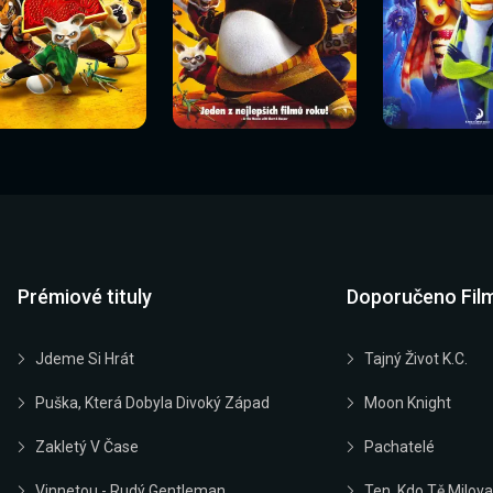
Sledovat
Sledovat
Sledovat
edovat nyní
Sledovat nyní
Sledovat nyn
nyní
nyní
nyní
Prémiové tituly
Doporučeno Fil
Jdeme Si Hrát
Tajný Život K.C.
Puška, Která Dobyla Divoký Západ
Moon Knight
Zakletý V Čase
Pachatelé
Vinnetou - Rudý Gentleman
Ten, Kdo Tě Milova