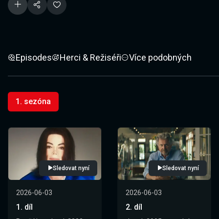
Episodes
Herci & Režiséři
Více podobných
1. sezóna
Sledovat nyní
Sledovat nyní
2026-06-03
2026-06-03
1. díl
2. díl