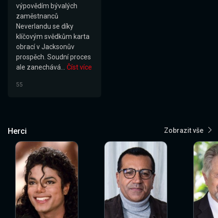
výpovědím bývalých
zaměstnanců
Neverlandu se díky
klíčovým svědkům karta
obrací v Jacksonův
prospěch. Soudní proces
ale zanechává...
Číst více
55
Herci
Zobrazit vše