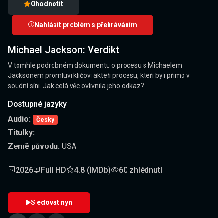
Ohodnotit
Nahlásit problém s přehráváním
Michael Jackson: Verdikt
V tomhle podrobném dokumentu o procesu s Michaelem
Jacksonem promluví klíčoví aktéři procesu, kteří byli přímo v
soudní síni. Jak celá věc ovlivnila jeho odkaz?
Dostupné jazyky
Audio:
Česky
Titulky:
Země původu:
USA
2026
Full HD
4.8 (IMDb)
60 zhlédnutí
Sledovat nyní