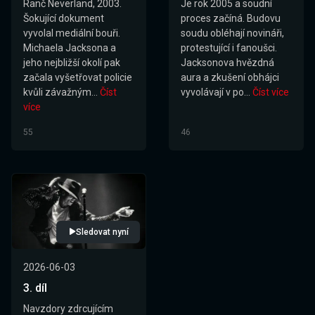
Ranč Neverland, 2003.
Je rok 2005 a soudní
Šokující dokument
proces začíná. Budovu
vyvolal mediální bouři.
soudu obléhají novináři,
Michaela Jacksona a
protestující i fanoušci.
jeho nejbližší okolí pak
Jacksonova hvězdná
začala vyšetřovat policie
aura a zkušení obhájci
kvůli závažným...
Číst
vyvolávají v po...
Číst více
více
55
46
Sledovat nyní
2026-06-03
3. díl
Navzdory zdrcujícím