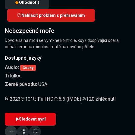
Ohodnotit
Nahlásit problém s přehráváním
Nebezpečné moře
Dovolená na moři se vymkne kontrole, když dospívající dcera
odhalí temnou minulost matčina nového přítele.
Dostupné jazyky
Audio:
Česky
Titulky:
Země původu:
USA
2023
101
Full HD
5.6 (IMDb)
120 zhlédnutí
Sledovat nyní