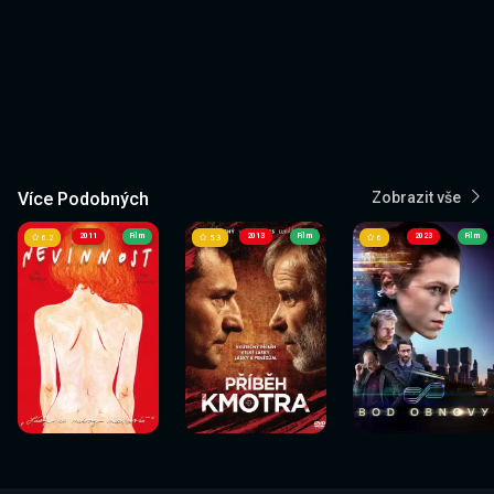
Více Podobných
Zobrazit vše
2011
Film
2013
Film
2023
Film
6.2
5.3
6
Sledovat
Sledovat
Sledovat
Sledovat
Sledovat
Sledovat
nyní
nyní
nyní
nyní
nyní
nyní