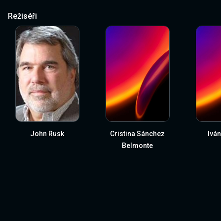
Režiséři
John Rusk
Cristina Sánchez
Iván
Belmonte