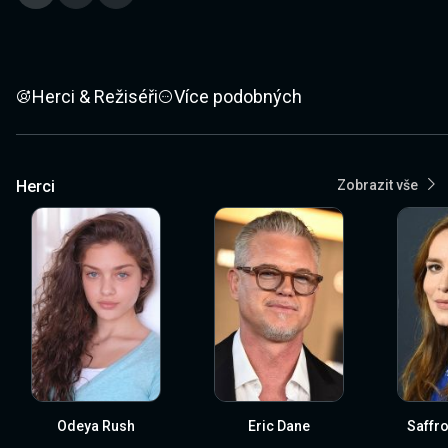
Herci & Režiséři
Více podobných
Herci
Zobrazit vše
Odeya Rush
Eric Dane
Saffr