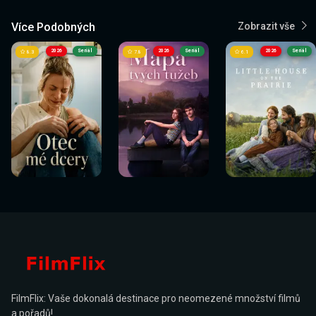
Více Podobných
Zobrazit vše
2026
Seriál
2026
Seriál
2026
Seriál
8.3
7.8
6.1
FilmFlix: Vaše dokonalá destinace pro neomezené množství filmů
a pořadů!