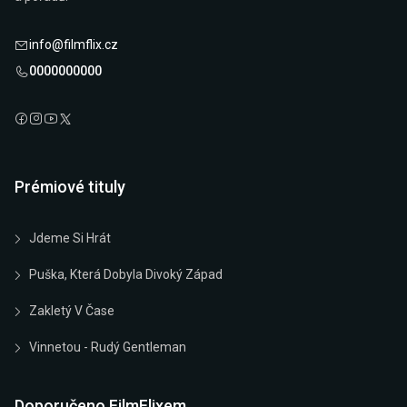
info@filmflix.cz
0000000000
Prémiové tituly
Jdeme Si Hrát
Puška, Která Dobyla Divoký Západ
Zakletý V Čase
Vinnetou - Rudý Gentleman
Doporučeno FilmFlixem