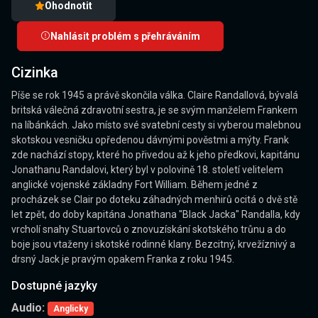
Ohodnotit
Nahlásit problém s přehráváním
Cizinka
Píše se rok 1945 a právě skončila válka. Claire Randallová, bývalá
britská válečná zdravotní sestra, je se svým manželem Frankem
na líbánkách. Jako místo své svatební cesty si vyberou malebnou
skotskou vesničku opředenou dávnými pověstmi a mýty. Frank
zde nachází stopy, které ho přivedou až k jeho předkovi, kapitánu
Jonathanu Randalovi, který byl v polovině 18. století velitelem
anglické vojenské základny Fort William. Během jedné z
procházek se Clair po doteku záhadných menhirů ocitá o dvě stě
let zpět, do doby kapitána Jonathana "Black Jacka" Randalla, kdy
vrcholí snahy Stuartovců o znovuzískání skotského trůnu a do
boje jsou vtaženy i skotské rodinné klany. Bezcitný, krvežíznivý a
drsný Jack je pravým opakem Franka z roku 1945.
Dostupné jazyky
Audio:
Anglicky