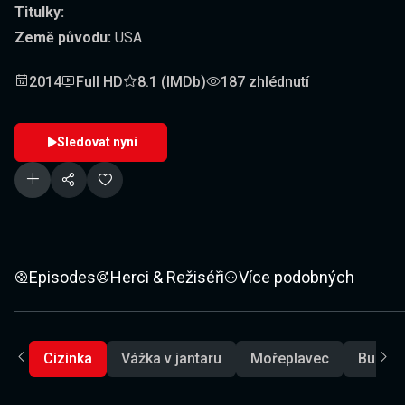
Titulky:
Země původu:
USA
2014
Full HD
8.1 (IMDb)
187 zhlédnutí
Sledovat nyní
Episodes
Herci & Režiséři
Více podobných
Cizinka
Vážka v jantaru
Mořeplavec
Bubny