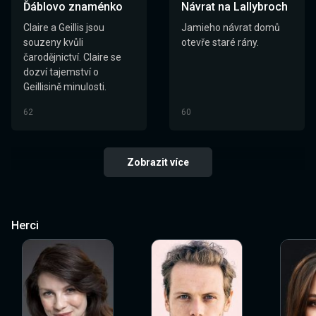
Ďáblovo znaménko
Návrat na Lallybroch
Claire a Geillis jsou
Jamieho návrat domů
souzeny kvůli
otevře staré rány.
čarodějnictví. Claire se
dozví tajemství o
Geillisině minulosti.
62
60
Zobrazit více
Herci