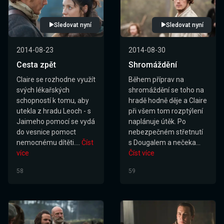
Sledovat nyní
Sledovat nyní
2014-08-23
2014-08-30
Cesta zpět
Shromáždění
Claire se rozhodne využít
Během příprav na
svých lékařských
shromáždění se toho na
schopností k tomu, aby
hradě hodně děje a Claire
utekla z hradu Leoch - s
při všem tom rozptýlení
Jaimeho pomocí se vydá
naplánuje útěk. Po
do vesnice pomoct
nebezpečném střetnutí
nemocnému dítěti....
Číst
s Dougalem a nečeka...
více
Číst více
58
59