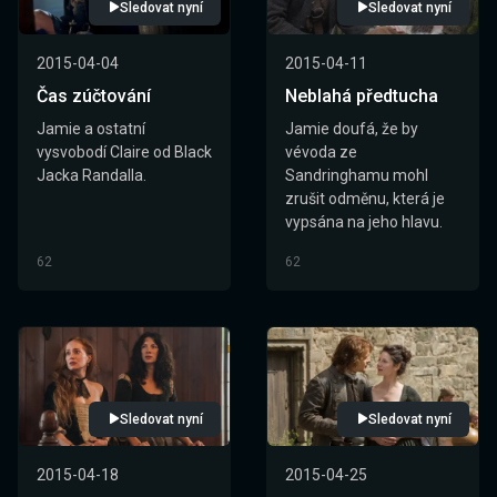
Sledovat nyní
Sledovat nyní
2015-04-04
2015-04-11
Čas zúčtování
Neblahá předtucha
Jamie a ostatní
Jamie doufá, že by
vysvobodí Claire od Black
vévoda ze
Jacka Randalla.
Sandringhamu mohl
zrušit odměnu, která je
vypsána na jeho hlavu.
62
62
Sledovat nyní
Sledovat nyní
2015-04-18
2015-04-25