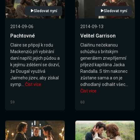
Sledovat nyní
Sledovat nyní
2014-09-06
2014-09-13
Pachtovné
Velitel Garrison
Claire se připojí k rodu
Claiřinu nečekanou
Mackenziů při vybírání
schůzku s britským
daní napříč jejich půdou a
generálem znepříjemní
k jejímu zděšení se dozví,
příjezd kapitána Jacka
že Dougal využívá
Randalla. S tím nakonec
Jaimeho jizev, aby získal
zůstane sama a on je
symp...
Číst více
odhodlaný odhalit všec...
Číst více
59
60