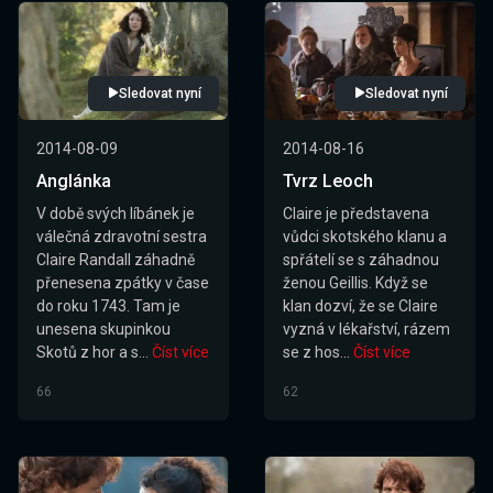
Sledovat nyní
Sledovat nyní
2014-08-09
2014-08-16
Anglánka
Tvrz Leoch
V době svých líbánek je
Claire je představena
válečná zdravotní sestra
vůdci skotského klanu a
Claire Randall záhadně
spřátelí se s záhadnou
přenesena zpátky v čase
ženou Geillis. Když se
do roku 1743. Tam je
klan dozví, že se Claire
unesena skupinkou
vyzná v lékařství, rázem
Skotů z hor a s...
Číst více
se z hos...
Číst více
66
62