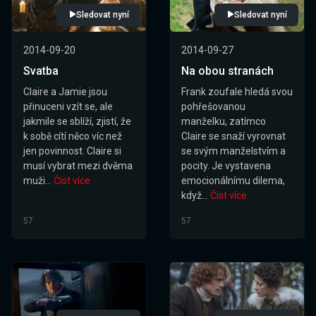
Sledovat nyní
Sledovat nyní
2014-09-20
2014-09-27
Svatba
Na obou stranách
Claire a Jamie jsou
Frank zoufale hledá svou
přinuceni vzít se, ale
pohřešovanou
jakmile se sblíží, zjistí, že
manželku, zatímco
k sobě cítí něco víc než
Claire se snaží vyrovnat
jen povinnost. Claire si
se svým manželstvím a
musí vybrat mezi dvěma
pocity. Je vystavena
muži...
Číst více
emocionálnímu dilema,
když...
Číst více
57
57