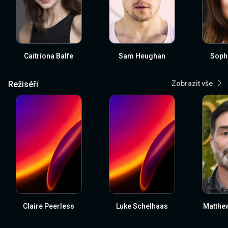
Caitríona Balfe
Sam Heughan
Sophi
Režiséři
Zobrazit vše
Claire Peerless
Luke Schelhaas
Matthew