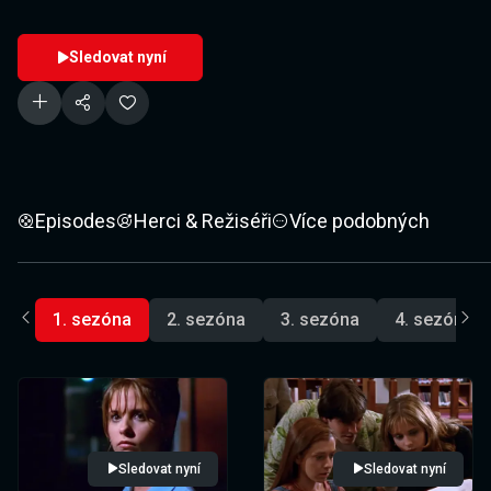
Sledovat nyní
Episodes
Herci & Režiséři
Více podobných
1. sezóna
2. sezóna
3. sezóna
4. sezóna
Sledovat nyní
Sledovat nyní