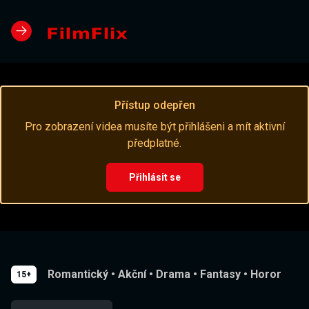
Přístup odepřen
Pro zobrazení videa musíte být přihlášeni a mít aktivní
předplatné.
Přihlásit se
Romantický
•
Akční
•
Drama
•
Fantasy
•
Horor
15+