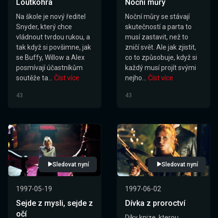
Loutkohra
Noční můry
Na škole je nový ředitel
Noční můry se stávají
Snyder, který chce
skutečností a parta to
vládnout tvrdou rukou, a
musí zastavit, než to
tak když si povšimne, jak
zničí svět. Ale jak zjistit,
se Buffy, Willow a Alex
co to způsobuje, když si
posmívají účastníkům
každý musí projít svými
soutěže ta...
Číst více
nejho...
Číst více
43
43
Sledovat nyní
Sledovat nyní
1997-05-19
1997-06-02
Sejde z mysli, sejde z
Dívka z proroctví
očí
Díky knize, kterou