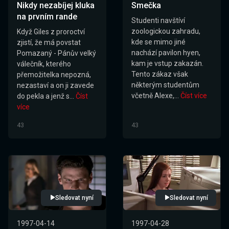
Nikdy nezabíjej kluka
Smečka
na prvním rande
Studenti navštíví
zoologickou zahradu,
Když Giles z proroctví
kde se mimo jiné
zjistí, že má povstat
nachází pavilon hyen,
Pomazaný - Pánův velký
kam je vstup zakazán.
válečník, kterého
Tento zákaz však
přemožitelka nepozná,
některým studentům
nezastaví a on ji zavede
včetně Alexe,...
Číst více
do pekla a jenž s...
Číst
více
43
43
Sledovat nyní
Sledovat nyní
1997-04-14
1997-04-28