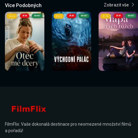
Více Podobných
Zobrazit vše
2026
Seriál
2026
Seriál
2026
Seriál
8.3
8.1
7.8
FilmFlix: Vaše dokonalá destinace pro neomezené množství filmů
a pořadů!