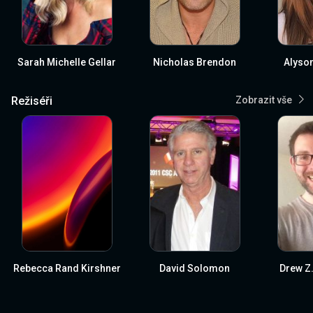
Sarah Michelle Gellar
Nicholas Brendon
Alyso
Režiséři
Zobrazit vše
Rebecca Rand Kirshner
David Solomon
Drew Z