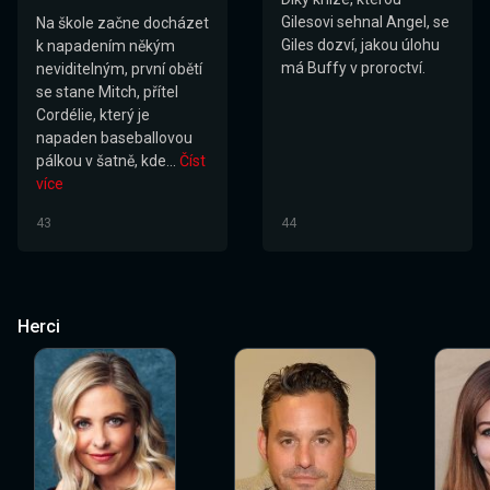
Gilesovi sehnal Angel, se
Na škole začne docházet
Giles dozví, jakou úlohu
k napadením někým
má Buffy v proroctví.
neviditelným, první obětí
se stane Mitch, přítel
Cordélie, který je
napaden baseballovou
pálkou v šatně, kde...
Číst
více
43
44
Herci