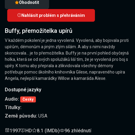
Ohodnotit
Nahlásit problém s přehráváním
Buffy, přemožitelka upírů
V každém pokolení je jedna vyvolená. Vyvolená, aby bojovala proti
upírům, démonům a jiným zlým silám. A aby s nimi navždy
skoncovala... je to přemožitelka. Buffy je na první pohled obyčejná
holka, která se od svých spolužáků liší tím, že je vyvolená pro boj s
upíry. K tomu aby přeprala a zlikvidovala všechny démony
potřebuje pomoc školního knihovníka Gilese, napraveného upíra
Angela, nejlepší kamarádky Willow a kamaráda Alexe.
Dostupné jazyky
Audio:
Česky
Titulky:
Země původu:
USA
1997
HD
8.1 (IMDb)
96 zhlédnutí