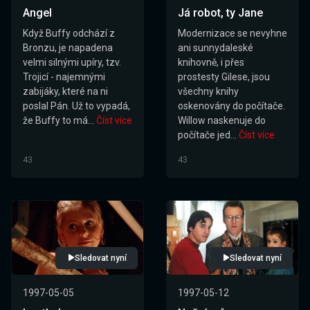
Angel
Já robot, ty Jane
Když Buffy odchází z
Modernizace se nevyhne
Bronzu, je napadena
ani sunnydaleské
velmi silnými upíry, tzv.
knihovně, i přes
Trojicí - najemnými
prostesty Gilese, jsou
zabijáky, které na ni
všechny knihy
poslal Pán. Už to vypadá,
oskenovány do počítače.
že Buffy to má...
Číst více
Willow naskenuje do
počítače jed...
Číst více
43
43
Sledovat nyní
Sledovat nyní
1997-05-05
1997-05-12