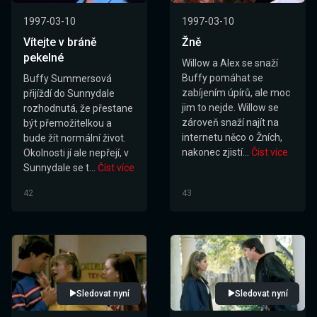
1997-03-10
1997-03-10
Vítejte v bráně
Žně
pekelné
Willow a Alex se snaží
Buffy pomáhat se
Buffy Summersová
zabíjením úpírů, ale moc
přijíždí do Sunnydale
jim to nejde. Willow se
rozhodnutá, že přestane
zároveň snaží najít na
být přemožitelkou a
internetu něco o Žních,
bude žít normální život.
nakonec zjistí...
Číst více
Okolnosti jí ale nepřejí, v
Sunnydale se t...
Číst více
42
43
Sledovat nyní
Sledovat nyní