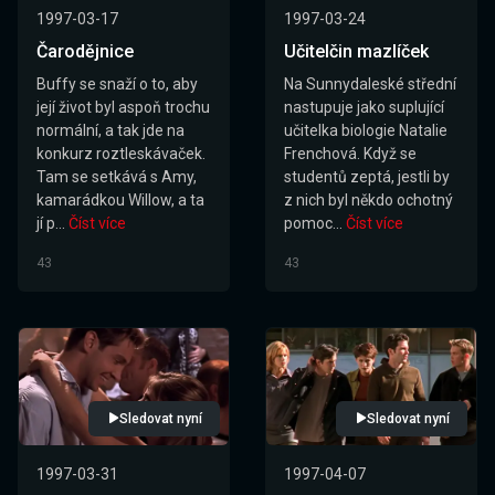
1997-03-17
1997-03-24
Čarodějnice
Učitelčin mazlíček
Buffy se snaží o to, aby
Na Sunnydaleské střední
její život byl aspoň trochu
nastupuje jako suplující
normální, a tak jde na
učitelka biologie Natalie
konkurz roztleskávaček.
Frenchová. Když se
Tam se setkává s Amy,
studentů zeptá, jestli by
kamarádkou Willow, a ta
z nich byl někdo ochotný
jí p...
Číst více
pomoc...
Číst více
43
43
Sledovat nyní
Sledovat nyní
1997-03-31
1997-04-07