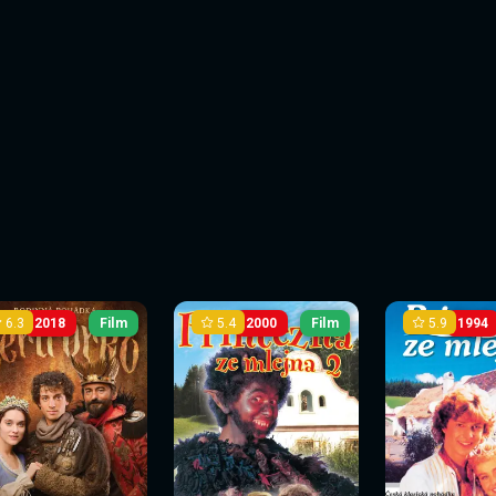
6.3
5.4
5.9
2018
Film
2000
Film
1994