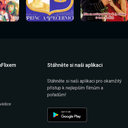
Sledovat
Sledovat
í
Sledovat nyní
Sledovat nyní
nyní
nyní
mFlixem
Stáhněte si naši aplikaci
Stáhněte si naši aplikaci pro okamžitý
přístup k nejlepším filmům a
pořadům!
vědice