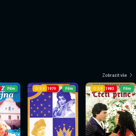
Zobrazit vše
5.9
5.8
Film
1979
Film
1983
Film