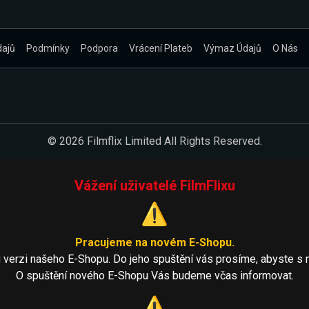
dajů
Podmínky
Podpora
Vrácení Plateb
Výmaz Údajů
O Nás
© 2026 Filmflix Limited All Rights Reserved.
Vážení uživatelé FilmFlixu
⚠️
Pracujeme na novém E-Shopu.
 verzi našeho E-Shopu. Do jeho spuštění vás prosíme, abyste s 
O spuštění nového E-Shopu Vás budeme včas informovat.
⚠️