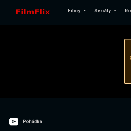
Filmy
Seriály
Ro
Pohádka
3+