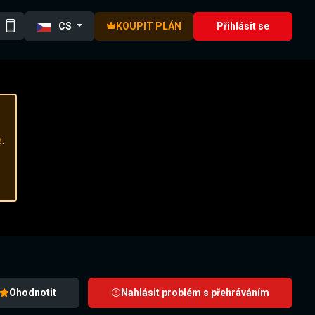
CS
KOUPIT PLÁN
Přihlásit se
.
Ohodnotit
Nahlásit problém s přehráváním