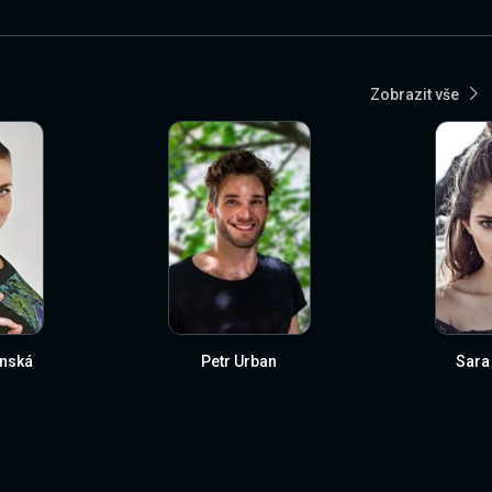
Zobrazit vše
enská
Petr Urban
Sara