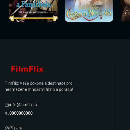
Sledovat
Sledovat
Sledovat nyní
Sledovat nyní
Sl
nyní
nyní
FilmFlix: Vaše dokonalá destinace pro
neomezené množství filmů a pořadů!
info@filmflix.cz
0000000000