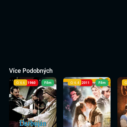
Více Podobných
6.6
6.4
1960
Film
2011
Film