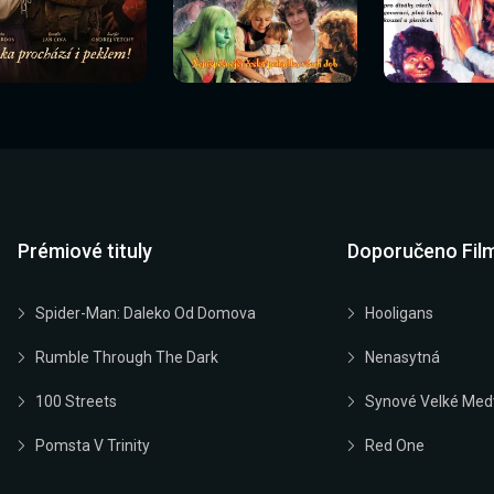
Sledovat
Sledovat
Sledovat
edovat nyní
Sledovat nyní
Sledovat nyn
nyní
nyní
nyní
Prémiové tituly
Doporučeno Fil
Spider-Man: Daleko Od Domova
Hooligans
Rumble Through The Dark
Nenasytná
100 Streets
Synové Velké Med
Pomsta V Trinity
Red One