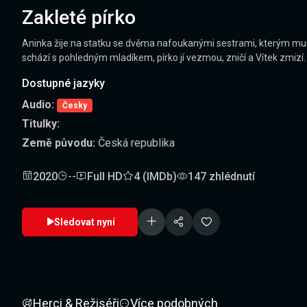
Zakleté pírko
Aninka žije na statku se dvěma nafoukanými sestrami, kterým musí s
schází s pohledným mladíkem, pírko jí vezmou, zničí a Vítek zmizí.
Dostupné jazyky
Audio:
Česky
Titulky:
Země původu:
Česká republika
2020
--
Full HD
4 (IMDb)
147 zhlédnutí
Sledovat nyní
Herci & Režiséři
Více podobných