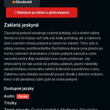
Ohodnotit
Nahlásit problém s přehráváním
Zakletá jeskyně
Zázračná jeskyně obsahuje vzácné poklady, sůl a drahé rubíny.
Horníci si z ní můžou vzít tolik soli, kolik potřebují, ale z rubínové
síně v samém středu jeskyně si nesmí nic odnést. Toho, kdo si
rubíny vezme, postihne kletba. Rychtářova dcera Lena přesto po
tomto vzácném drahokamu z hlubin jeskyně zatouží a i přes
varování sestry Ady nedokáže svou touhu překonat. Její
lehkovážný čin tak uvede do pohybu události, jejichž následky
naruší křehkou rovnováhu celého království a postihnou i Lenu.
Zakletou Lenu dokáže osvobodit pouze člověk s dobrým srdcem,
který vrátí ukradený rubín zpět do srdce jeskyně.
Dostupné jazyky
Audio:
Česky
Titulky:
Země původu:
Česká republika, Maďarsko, Slovensko