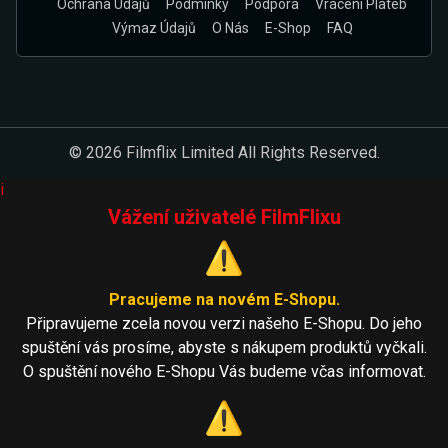
Ochrana Údajů
Podmínky
Podpora
Vrácení Plateb
Výmaz Údajů
O Nás
E-Shop
FAQ
© 2026 Filmflix Limited All Rights Reserved.
i
Vážení uživatelé FilmFlixu
⚠️
Pracujeme na novém E-Shopu.
Připravujeme zcela novou verzi našeho E-Shopu. Do jeho
spuštění vás prosíme, abyste s nákupem produktů vyčkali.
O spuštění nového E-Shopu Vás budeme včas informovat.
⚠️