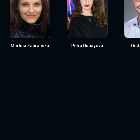
Martina Zábranská
Petra Dubayová
Ondř