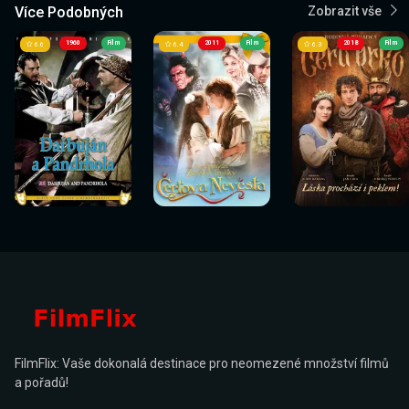
Více Podobných
Zobrazit vše
1960
Film
2011
Film
2018
Film
6.6
6.4
6.3
Sledovat
Sledovat
Sledovat
Sledovat
Sledovat
Sledovat
nyní
nyní
nyní
nyní
nyní
nyní
FilmFlix: Vaše dokonalá destinace pro neomezené množství filmů
a pořadů!