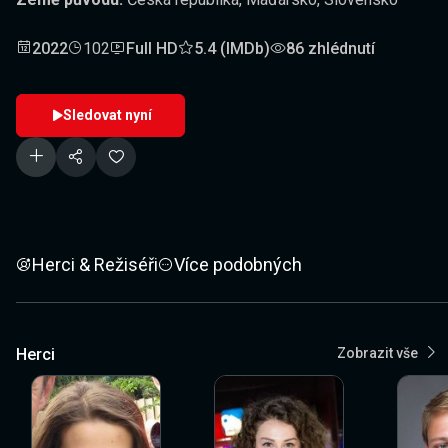
2022
102
Full HD
5.4 (IMDb)
86 zhlédnutí
Sledovat nyní
Herci & Režiséři
Více podobných
Herci
Zobrazit vše