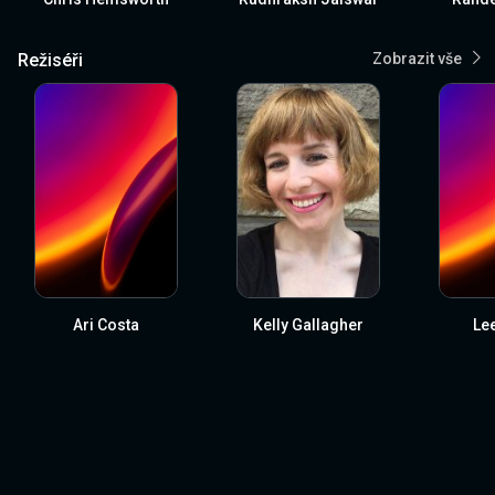
Režiséři
Zobrazit vše
Ari Costa
Kelly Gallagher
Lee