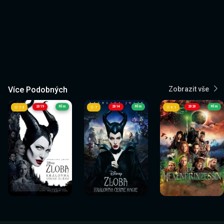
Více Podobných
Zobrazit vše
2019
Film
2014
Film
2020
Film
7.3
7
6.1
Sledovat
Sledovat
Sledovat
Sledovat
Sledovat
Sledovat
nyní
nyní
nyní
nyní
nyní
nyní