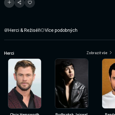
Herci & Režiséři
Více podobných
Herci
Zobrazit vše
Chris Hemsworth
Rudhraksh Jaiswal
Rand