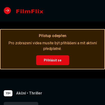
Přístup odepřen
Pro zobrazení videa musíte být přihlášeni a mít aktivní
předplatné.
Přihlásit se
Akční
•
Thriller
15+