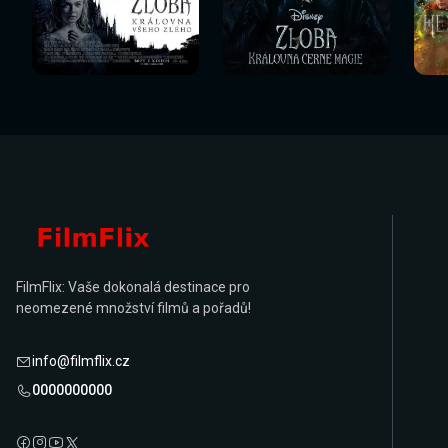
Sledovat
Sledovat
Sledovat nyní
Sledovat nyní
Sl
nyní
nyní
FilmFlix: Vaše dokonalá destinace pro
neomezené množství filmů a pořadů!
info@filmflix.cz
0000000000