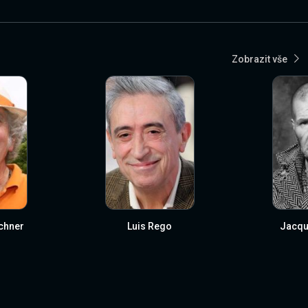
Zobrazit vše
chner
Luis Rego
Jacqu