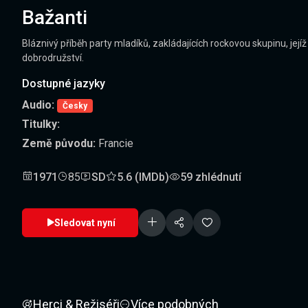
Bažanti
Bláznivý příběh party mladíků, zakládajících rockovou skupinu, jejíž 
dobrodružství.
Dostupné jazyky
Audio:
Česky
Titulky:
Země původu:
Francie
1971
85
SD
5.6 (IMDb)
59 zhlédnutí
Sledovat nyní
Herci & Režiséři
Více podobných