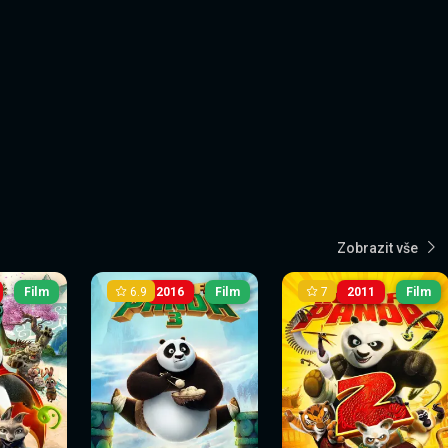
Zobrazit vše
6.9
7
Film
2016
Film
2011
Film