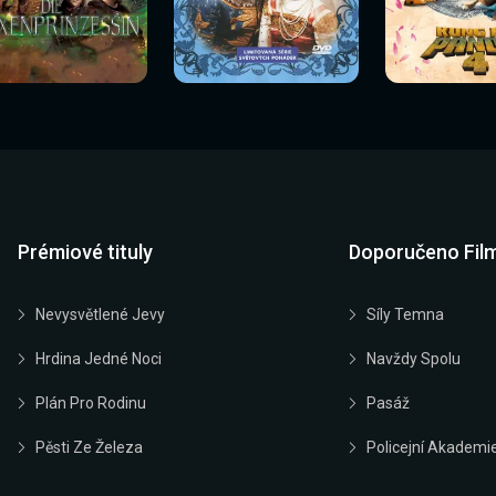
Sledovat
Sledovat
Sledovat
edovat nyní
Sledovat nyní
Sledovat nyn
nyní
nyní
nyní
Prémiové tituly
Doporučeno Fil
Nevysvětlené Jevy
Síly Temna
Hrdina Jedné Noci
Navždy Spolu
Plán Pro Rodinu
Pasáž
Pěsti Ze Železa
Policejní Akademi