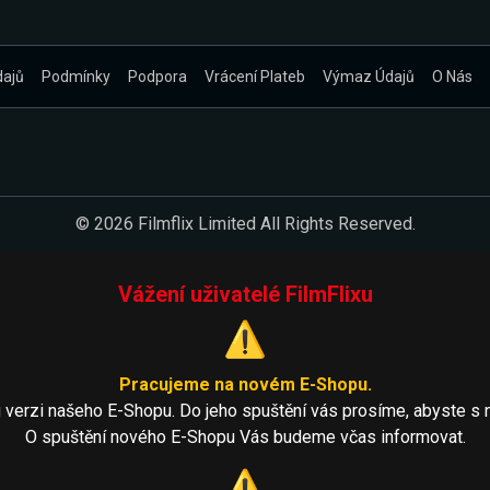
dajů
Podmínky
Podpora
Vrácení Plateb
Výmaz Údajů
O Nás
© 2026 Filmflix Limited All Rights Reserved.
Vážení uživatelé FilmFlixu
⚠️
Pracujeme na novém E-Shopu.
 verzi našeho E-Shopu. Do jeho spuštění vás prosíme, abyste s 
O spuštění nového E-Shopu Vás budeme včas informovat.
⚠️