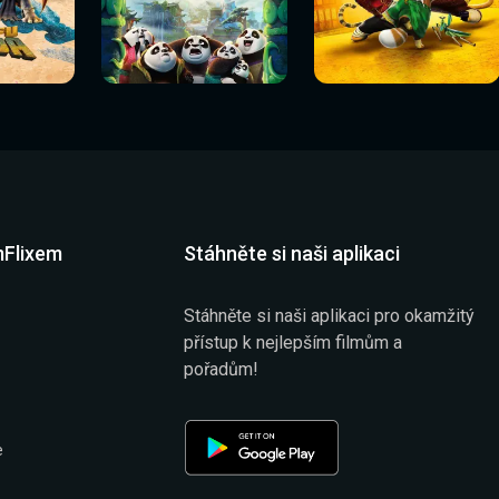
Sledovat
Sledovat
í
Sledovat nyní
Sledovat nyní
nyní
nyní
mFlixem
Stáhněte si naši aplikaci
Stáhněte si naši aplikaci pro okamžitý
přístup k nejlepším filmům a
pořadům!
e