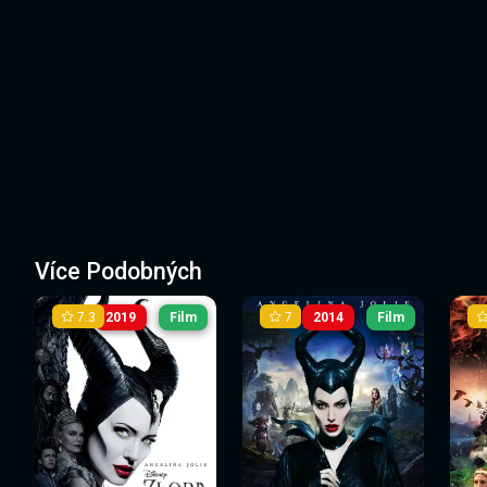
Více Podobných
7.3
7
2019
Film
2014
Film