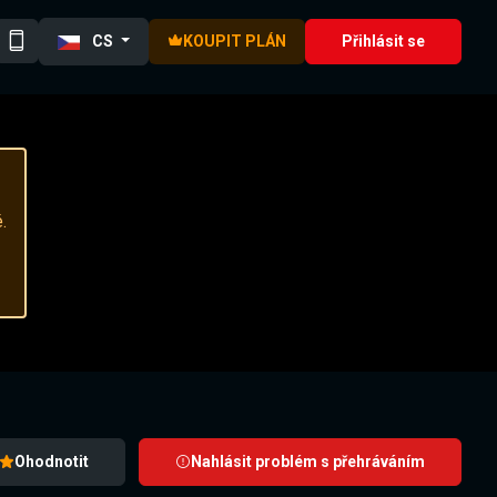
CS
KOUPIT PLÁN
Přihlásit se
.
Ohodnotit
Nahlásit problém s přehráváním