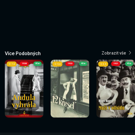
Více Podobných
Zobrazit vše
1938
Film
1933
Film
1931
Film
7.4
5.4
6.5
Sledovat
Sledovat
Sledovat
Sledovat
Sledovat
Sledovat
nyní
nyní
nyní
nyní
nyní
nyní