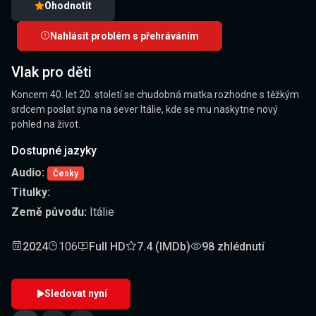
Ohodnotit
Nahlásit problém s přehráváním
Vlak pro děti
Koncem 40. let 20. století se chudobná matka rozhodne s těžkým
srdcem poslat syna na sever Itálie, kde se mu naskytne nový
pohled na život.
Dostupné jazyky
Audio:
Česky
Titulky:
Země původu:
Itálie
2024
106
Full HD
7.4 (IMDb)
98 zhlédnutí
Sledovat nyní