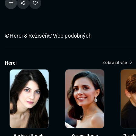
Herci & Režiséři
Více podobných
Herci
Zobrazit vše
Barbara Ronchi
Serena Rossi
Christ