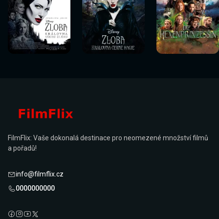
Sledovat
Sledovat
Sledovat
Sledovat
Sledovat
Sledovat
nyní
nyní
nyní
nyní
nyní
nyní
FilmFlix: Vaše dokonalá destinace pro neomezené množství filmů
a pořadů!
info@filmflix.cz
0000000000