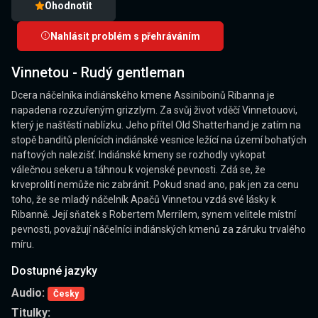
Ohodnotit
Nahlásit problém s přehráváním
Vinnetou - Rudý gentleman
Dcera náčelníka indiánského kmene Assiniboinů Ribanna je
napadena rozzuřeným grizzlym. Za svůj život vděčí Vinnetouovi,
který je naštěstí nablízku. Jeho přítel Old Shatterhand je zatím na
stopě banditů plenících indiánské vesnice ležící na území bohatých
naftových nalezišť. Indiánské kmeny se rozhodly vykopat
válečnou sekeru a táhnou k vojenské pevnosti. Zdá se, že
krveprolití nemůže nic zabránit. Pokud snad ano, pak jen za cenu
toho, že se mladý náčelník Apačů Vinnetou vzdá své lásky k
Ribanně. Její sňatek s Robertem Merrilem, synem velitele místní
pevnosti, považují náčelníci indiánských kmenů za záruku trvalého
míru.
Dostupné jazyky
Audio:
Česky
Titulky: