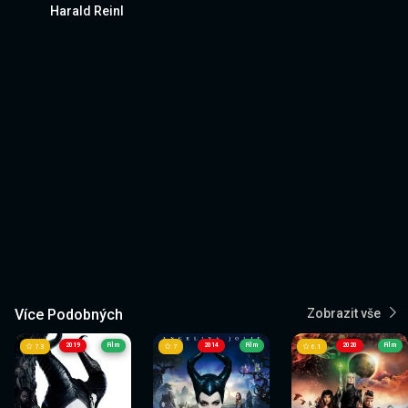
Harald Reinl
Více Podobných
Zobrazit vše
2019
Film
2014
Film
2020
Film
7.3
7
6.1