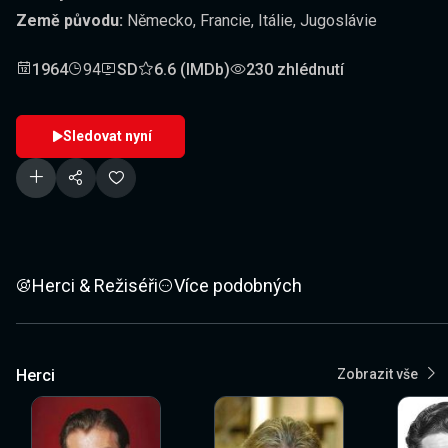
Země původu:
Německo, Francie, Itálie, Jugoslávie
1964
94
SD
6.6 (IMDb)
230 zhlédnutí
Sledovat nyní
Herci & Režiséři
Více podobných
Herci
Zobrazit vše