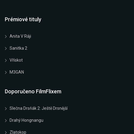
Prémiové tituly
Anita V Ráji
Sanitka 2
Vřískot
M3GAN
Doporučeno FilmFlixem
Slečna Drsňák 2: Ještě Drsnější
Drahý Hongnangu
Zlatokop