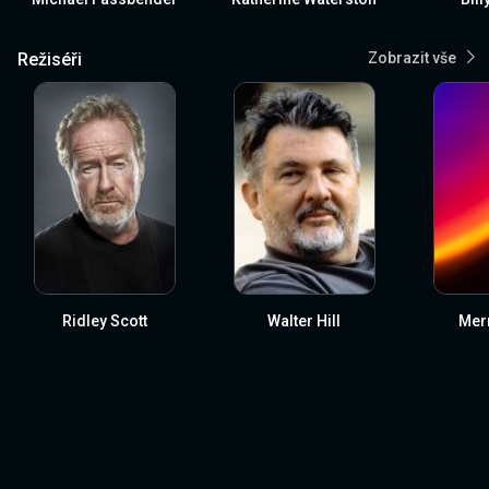
Režiséři
Zobrazit vše
Ridley Scott
Walter Hill
Merr