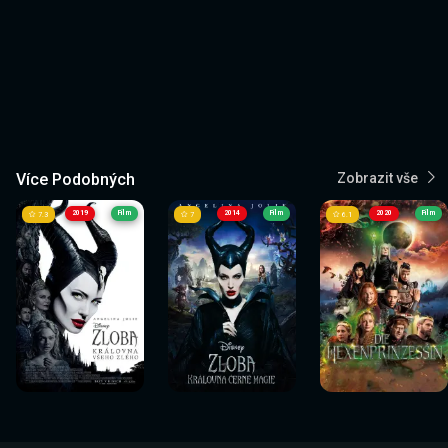
Více Podobných
Zobrazit vše
2019
Film
2014
Film
2020
Film
7.3
7
6.1
Sledovat
Sledovat
Sledovat
Sledovat
Sledovat
Sledovat
nyní
nyní
nyní
nyní
nyní
nyní