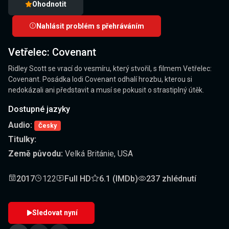
Ohodnotit
Nahlásit problém s přehráváním
Vetřelec: Covenant
Ridley Scott se vrací do vesmíru, který stvořil, s filmem Vetřelec:
Covenant. Posádka lodi Covenant odhalí hrozbu, kterou si
nedokázali ani představit a musí se pokusit o strastiplný útěk.
Dostupné jazyky
Audio:
Česky
Titulky:
Země původu:
Velká Británie, USA
2017
122
Full HD
6.1 (IMDb)
237 zhlédnutí
Sledovat nyní