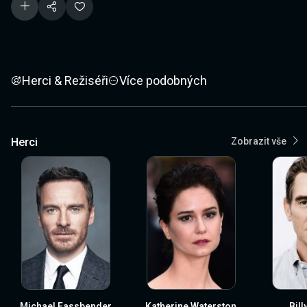
Herci & Režiséři
Více podobných
Herci
Zobrazit vše
Michael Fassbender
Katherine Waterston
Bil