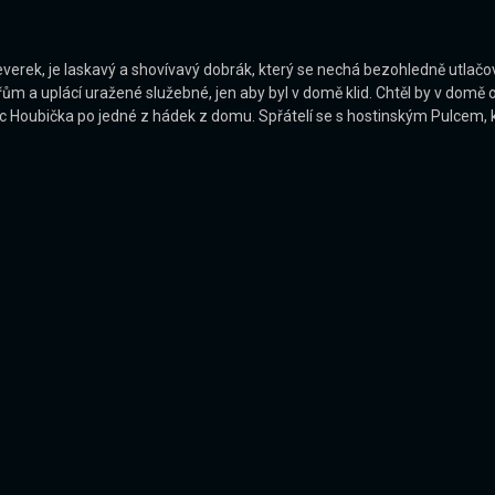
erek, je laskavý a shovívavý dobrák, který se nechá bezohledně utlačov
ům a uplácí uražené služebné, jen aby byl v domě klid. Chtěl by v domě
c Houbička po jedné z hádek z domu. Spřátelí se s hostinským Pulcem, kt