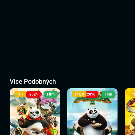
Více Podobných
7
6.9
2024
Film
2016
Film