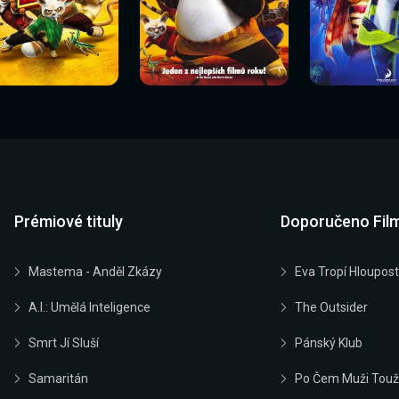
Sledovat
Sledovat
Sledovat
edovat nyní
Sledovat nyní
Sledovat nyn
nyní
nyní
nyní
Prémiové tituly
Doporučeno Fil
Mastema - Anděl Zkázy
Eva Tropí Hloupost
A.I.: Umělá Inteligence
The Outsider
Smrt Jí Sluší
Pánský Klub
Samaritán
Po Čem Muži Touž