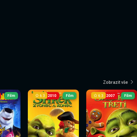
Zobrazit vše
6.3
6.3
Film
2010
Film
2007
Film