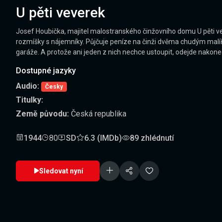
U pěti veverek
Josef Houbička, majitel malostranského činžovního domu U pěti vev
rozmíšky s nájemníky. Půjčuje peníze na činži dvěma chudým malíř
garáže. A protože ani jeden z nich nechce ustoupit, odejde nakone
Dostupné jazyky
Audio:
Česky
Titulky:
Země původu:
Česká republika
1944
80
SD
6.3 (IMDb)
89 zhlédnutí
Sledovat nyní