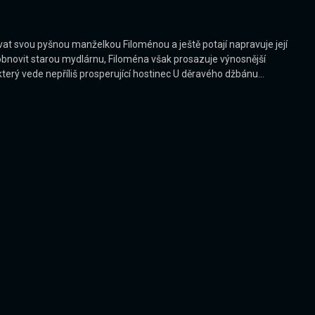
at svou pyšnou manželkou Filoménou a ještě potají napravuje její
 obnovit starou mydlárnu, Filoména však prosazuje výnosnější
erý vede nepříliš prosperující hostinec U děravého džbánu...