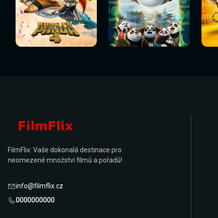
Sledovat
Sledovat
Sledovat nyní
Sledovat nyní
Sl
nyní
nyní
FilmFlix: Vaše dokonalá destinace pro
neomezené množství filmů a pořadů!
info@filmflix.cz
0000000000