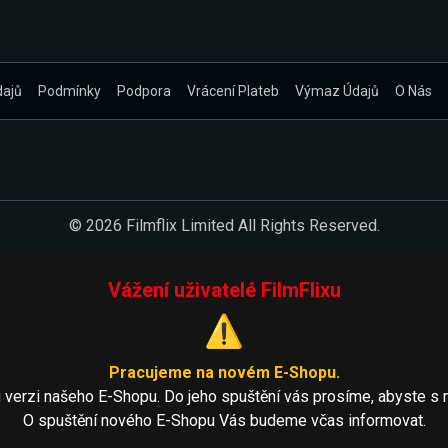
dajů
Podmínky
Podpora
Vrácení Plateb
Výmaz Údajů
O Nás
© 2026 Filmflix Limited All Rights Reserved.
Vážení uživatelé FilmFlixu
⚠️
Pracujeme na novém E-Shopu.
 verzi našeho E-Shopu. Do jeho spuštění vás prosíme, abyste s 
O spuštění nového E-Shopu Vás budeme včas informovat.