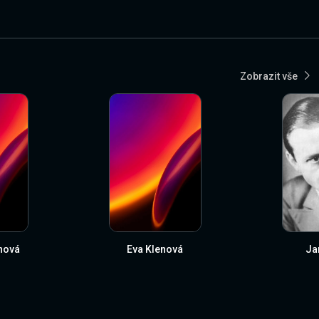
Zobrazit vše
nová
Eva Klenová
Ja