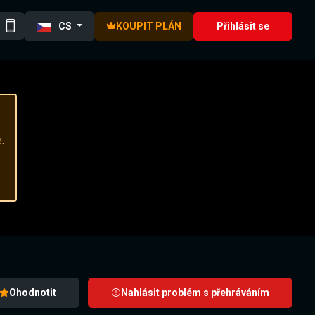
CS
KOUPIT PLÁN
Přihlásit se
.
Ohodnotit
Nahlásit problém s přehráváním