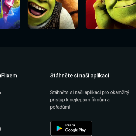
Sledovat
Sledovat
í
Sledovat nyní
Sledovat nyní
nyní
nyní
mFlixem
Stáhněte si naši aplikaci
Stáhněte si naši aplikaci pro okamžitý
i
přístup k nejlepším filmům a
pořadům!
í