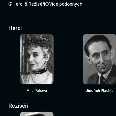
Herci & Režiséři
Více podobných
Herci
Míla Páčová
Jindřich Plachta
Režiséři