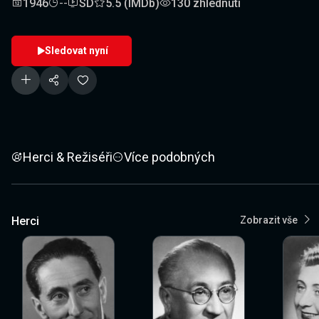
1946
--
SD
5.5 (IMDb)
130 zhlédnutí
Sledovat nyní
Herci & Režiséři
Více podobných
Herci
Zobrazit vše