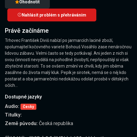
Ohodnotit
Nahlásit problém s přehráváním
Právě začínáme
Trhovec František Diviš nabízí po jarmarcích laciné zboží,
spolumajitel kočovného varieté Bohouš Vosáhlo zase nenáročnou
lidovou zábavu. Velmi často se tedy potkávají. Ani jeden z nich si
svou činností nevydělá na pohodlné živobytí, nepřipouštějí si však
zbytečné starosti. To se ovšem změní ve chvíli, kdy jim oběma
zasáhne do života malý kluk. Pepík je sirotek, nemá se o něj kdo
postarat a oba jarmarečníci nedokážou odolat prosbě v dětských
očích...
Dostupné jazyky
Audio:
Česky
Titulky:
Země původu:
Česká republika