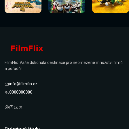
Sledovat
Sledovat
Sledovat
Sledovat
Sledovat
Sledovat
nyní
nyní
nyní
nyní
nyní
nyní
FilmFlix: Vaše dokonalá destinace pro neomezené množství filmů
a pořadů!
info@filmflix.cz
0000000000
Prémiové tituly