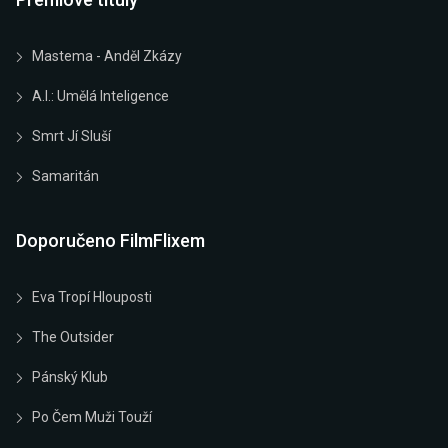
Mastema - Anděl Zkázy
A.I.: Umělá Inteligence
Smrt Jí Sluší
Samaritán
Doporučeno FilmFlixem
Eva Tropí Hlouposti
The Outsider
Pánský Klub
Po Čem Muži Touží