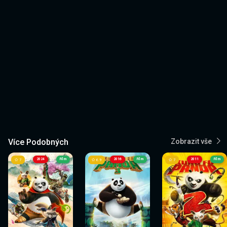
Více Podobných
Zobrazit vše
2024
Film
2016
Film
2011
Film
7
6.9
7