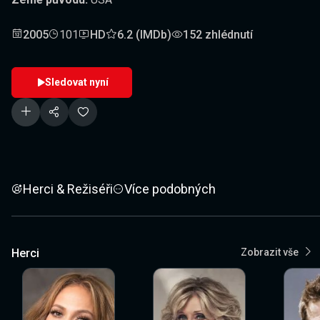
2005
101
HD
6.2 (IMDb)
152 zhlédnutí
Sledovat nyní
Herci & Režiséři
Více podobných
Herci
Zobrazit vše