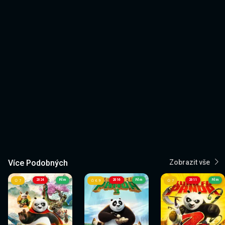
Více Podobných
Zobrazit vše
2024
Film
2016
Film
2011
Film
7
6.9
7