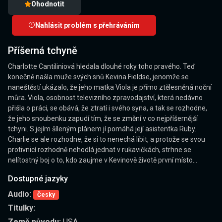
Ohodnotit
Nahlásit problém s přehráváním
Příšerná tchyně
Charlotte Cantiliniová hledala dlouhé roky toho pravého. Teď
konečně našla muže svých snů Kevina Fieldse, jenomže se
naneštěstí ukázalo, že jeho matka Viola je přímo ztělesněná noční
můra. Viola, osobnost televizního zpravodajství, která nedávno
přišla o práci, se obává, že ztratí i svého syna, a tak se rozhodne,
že jeho snoubenku zapudí tím, že se změní v co nejpříšernější
tchyni. S jejím šíleným plánem jí pomáhá její asistentka Ruby.
Charlie se ale rozhodne, že si to nenechá líbit, a protože se svou
protivnicí rozhodně nehodlá jednat v rukavičkách, strhne se
nelítostný boj o to, kdo zaujme v Kevinově životě první místo...
Dostupné jazyky
Audio:
Česky
Titulky:
Země původu:
USA