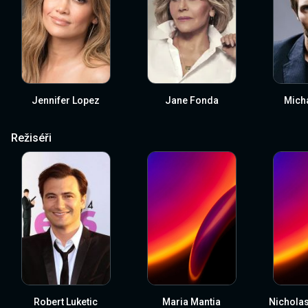
Jennifer Lopez
Jane Fonda
Micha
Režiséři
Robert Luketic
Maria Mantia
Nichola