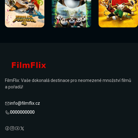
Sledovat
Sledovat
Sledovat
Sledovat
Sledovat
Sledovat
nyní
nyní
nyní
nyní
nyní
nyní
FilmFlix: Vaše dokonalá destinace pro neomezené množství filmů
a pořadů!
info@filmflix.cz
0000000000