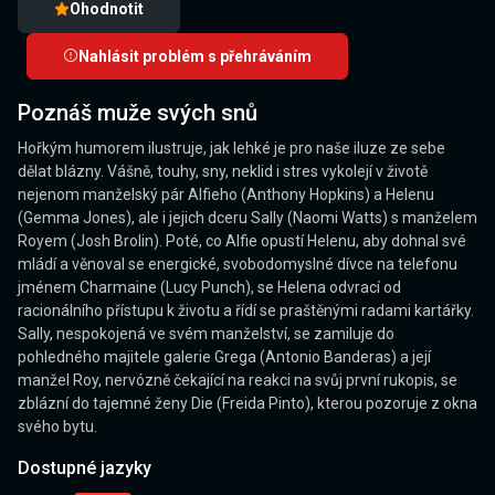
Ohodnotit
Nahlásit problém s přehráváním
Poznáš muže svých snů
Hořkým humorem ilustruje, jak lehké je pro naše iluze ze sebe
dělat blázny. Vášně, touhy, sny, neklid i stres vykolejí v životě
nejenom manželský pár Alfieho (Anthony Hopkins) a Helenu
(Gemma Jones), ale i jejich dceru Sally (Naomi Watts) s manželem
Royem (Josh Brolin). Poté, co Alfie opustí Helenu, aby dohnal své
mládí a věnoval se energické, svobodomyslné dívce na telefonu
jménem Charmaine (Lucy Punch), se Helena odvrací od
racionálního přístupu k životu a řídí se praštěnými radami kartářky.
Sally, nespokojená ve svém manželství, se zamiluje do
pohledného majitele galerie Grega (Antonio Banderas) a její
manžel Roy, nervózně čekající na reakci na svůj první rukopis, se
zblázní do tajemné ženy Die (Freida Pinto), kterou pozoruje z okna
svého bytu.
Dostupné jazyky