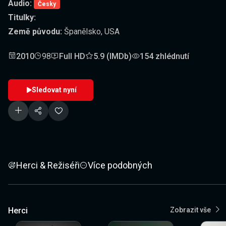
Audio:
Česky
Titulky:
Země původu:
Španělsko, USA
2010
98
Full HD
5.9 (IMDb)
154 zhlédnutí
Sledovat nyní
Herci & Režiséři
Více podobných
Herci
Zobrazit vše