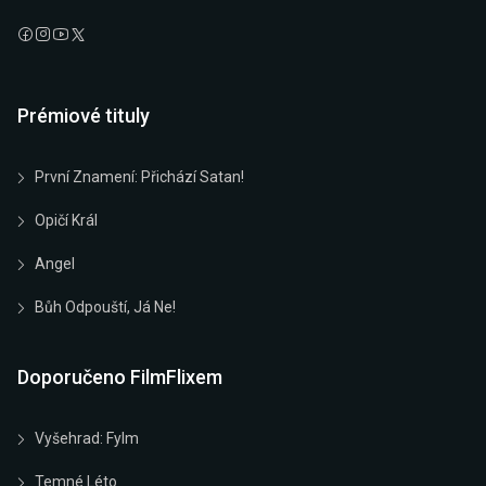
Prémiové tituly
První Znamení: Přichází Satan!
Opičí Král
Angel
Bůh Odpouští, Já Ne!
Doporučeno FilmFlixem
Vyšehrad: Fylm
Temné Léto