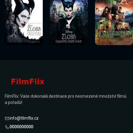
Sledovat
Sledovat
Sledovat
Sledovat
Sledovat
Sledovat
nyní
nyní
nyní
nyní
nyní
nyní
FilmFlix: Vaše dokonalá destinace pro neomezené množství filmů
a pořadů!
info@filmflix.cz
0000000000