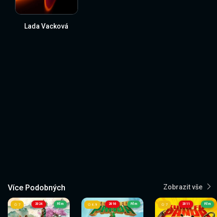
Lada Vacková
Více Podobných
Zobrazit vše
2024
Film
2016
Film
2011
Film
7
6.9
7