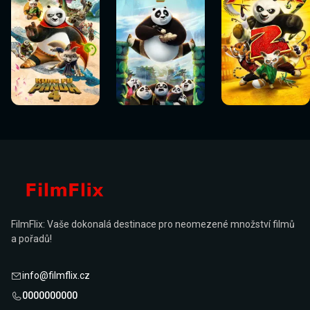
Sledovat
Sledovat
Sledovat
Sledovat
Sledovat
Sledovat
nyní
nyní
nyní
nyní
nyní
nyní
FilmFlix: Vaše dokonalá destinace pro neomezené množství filmů
a pořadů!
info@filmflix.cz
0000000000