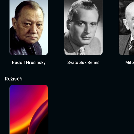
Rudolf Hrušínský
Svatopluk Beneš
Milo
Režiséři