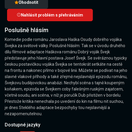
Ohodnotit
Nahlásit problém s přehráváním
Poslušně hlásím
Komedie podle románu Jaroslava Haška Osudy dobrého vojáka
Švejka za světové války. Poslušně hlásím: Tak se v úvodu druhého
dílu filmové adaptace Haškova románu Dobrý voják Švejk
představuje jeho hlavní postava Josef Švejk. Se svéráznou typicky
českou postavičkou vojáka Švejka se tentokrát setkáte na cestě
na frontu a nakonec přímo v bojové linii. Můžete se podívat na jeho
slavné vlakové příhody a také zřejmě nejslavnější epizodu románu,
Švejkovu budějovickou anabázi. Nechybí scéna s tajně koupeným
koňakem, epizoda se Švejkem coby falešným ruským zajatcem,
včetně soudu, ani scéna, v níž je poručík Dub přistižen v bordelu.
Přestože kritika nenechala po uvedení do kin na filmu nit suchou,
je dnes Steklého adaptace bezpochyby tou nejslavnější a
nezapomenutelnou.
Dostupné jazyky