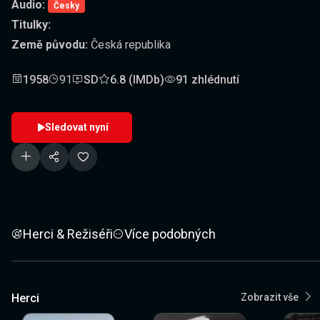
Audio:
Česky
Titulky:
Země původu:
Česká republika
1958
91
SD
6.8 (IMDb)
91 zhlédnutí
Sledovat nyní
Herci & Režiséři
Více podobných
Herci
Zobrazit vše