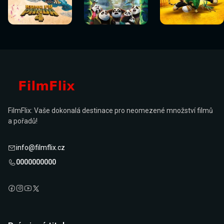
Sledovat
Sledovat
Sledovat
Sledovat
Sledovat
Sledovat
nyní
nyní
nyní
nyní
nyní
nyní
FilmFlix: Vaše dokonalá destinace pro neomezené množství filmů
a pořadů!
info@filmflix.cz
0000000000