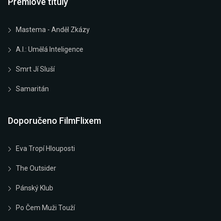
Prémiové tituly
Mastema - Anděl Zkázy
A.I.: Umělá Inteligence
Smrt Jí Sluší
Samaritán
Doporučeno FilmFlixem
Eva Tropí Hlouposti
The Outsider
Pánský Klub
Po Čem Muži Touží