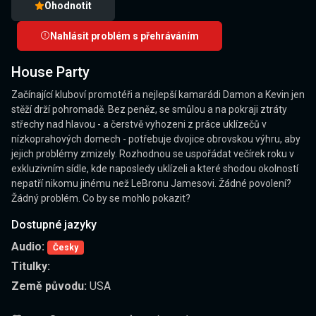
Ohodnotit
Nahlásit problém s přehráváním
House Party
Začínající kluboví promotéři a nejlepší kamarádi Damon a Kevin jen
stěží drží pohromadě. Bez peněz, se smůlou a na pokraji ztráty
střechy nad hlavou - a čerstvě vyhozeni z práce uklízečů v
nízkoprahových domech - potřebuje dvojice obrovskou výhru, aby
jejich problémy zmizely. Rozhodnou se uspořádat večírek roku v
exkluzivním sídle, kde naposledy uklízeli a které shodou okolností
nepatří nikomu jinému než LeBronu Jamesovi. Žádné povolení?
Žádný problém. Co by se mohlo pokazit?
Dostupné jazyky
Audio:
Česky
Titulky:
Země původu:
USA