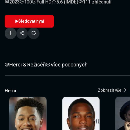
2023
100
Full HD
5.6 (IMDb)
111 zhlédnutí
Sledovat nyní
Herci & Režiséři
Více podobných
Herci
Zobrazit vše