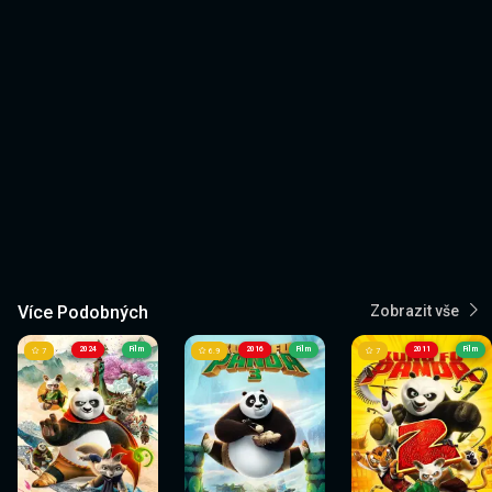
Více Podobných
Zobrazit vše
2024
Film
2016
Film
2011
Film
7
6.9
7