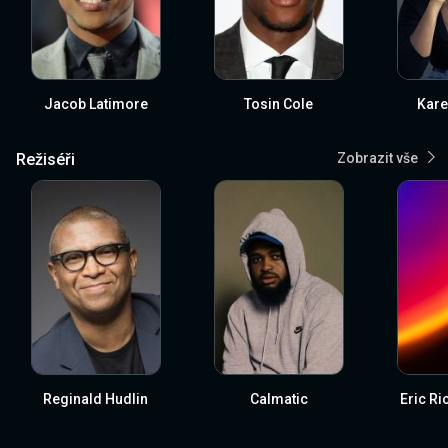
Jacob Latimore
Tosin Cole
Kare
Režiséři
Zobrazit vše
Reginald Hudlin
Calmatic
Eric Ri