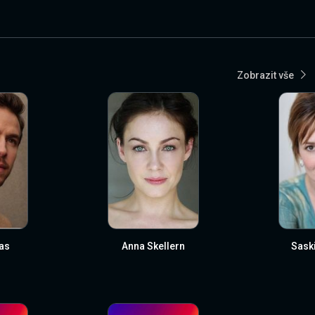
Zobrazit vše
as
Anna Skellern
Sask