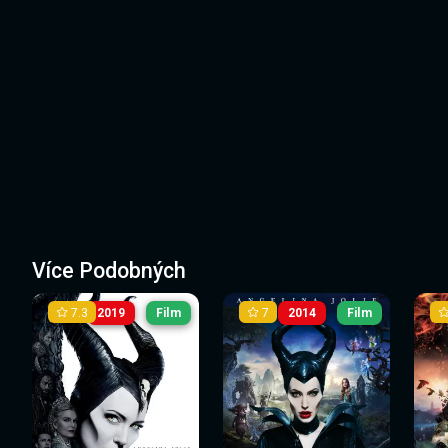
Více Podobných
7.3
7
2019
Film
2014
Film