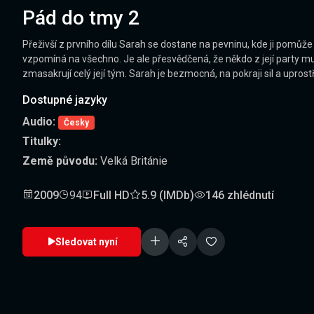
Pád do tmy 2
Přeživší z prvního dílu Sarah se dostane na pevninu, kde ji pomůže a
vzpomíná na všechno. Je ale přesvědčená, že někdo z její party mus
zmasakrují celý její tým. Sarah je bezmocná, na pokraji sil a upro
Dostupné jazyky
Audio:
Česky
Titulky:
Země původu:
Velká Británie
2009
94
Full HD
5.9 (IMDb)
146 zhlédnutí
Sledovat nyní