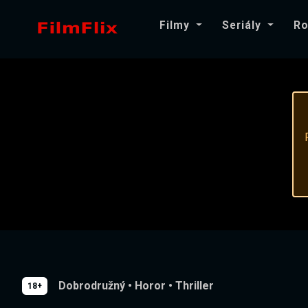
Filmy
Seriály
Ro
Dobrodružný
•
Horor
•
Thriller
18+