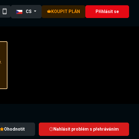
CS
KOUPIT PLÁN
Přihlásit se
.
Ohodnotit
Nahlásit problém s přehráváním