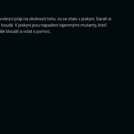
lezci ptají na okolnosti toho, co se stalo v jeskyni. Sarah si
é boudě. V jeskyni jsou napadeni tajemnými mutanty, kteří
ále bloudit a volat o pomoc…