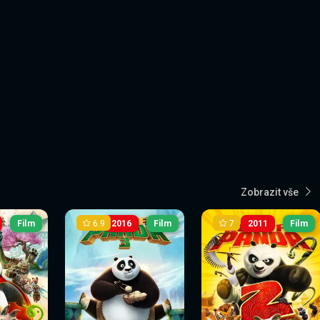
Zobrazit vše
6.9
7
Film
2016
Film
2011
Film