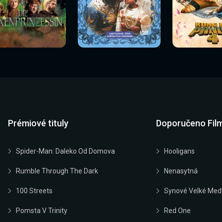
Sledovat
Sledovat
Sledovat
edovat nyní
Sledovat nyní
Sledovat nyn
nyní
nyní
nyní
Prémiové tituly
Doporučeno Fil
Spider-Man: Daleko Od Domova
Hooligans
Rumble Through The Dark
Nenasytná
100 Streets
Synové Velké Med
Pomsta V Trinity
Red One