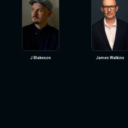
J Blakeson
James Watkins