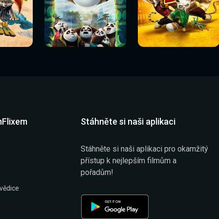
Sledovat
Sledovat
í
Sledovat nyní
Sledovat nyní
nyní
nyní
mFlixem
Stáhněte si naši aplikaci
Stáhněte si naši aplikaci pro okamžitý
přístup k nejlepším filmům a
pořadům!
vědice