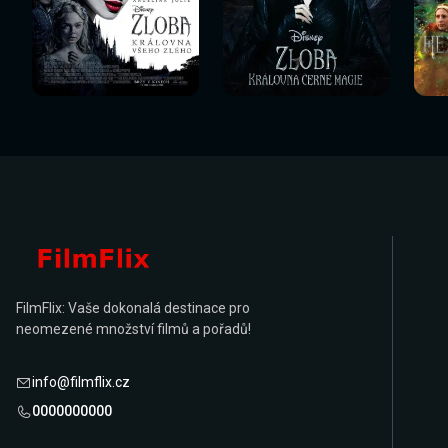
Sledovat
Sledovat
Sledovat nyní
Sledovat nyní
Sl
nyní
nyní
FilmFlix: Vaše dokonalá destinace pro
neomezené množství filmů a pořadů!
info@filmflix.cz
0000000000