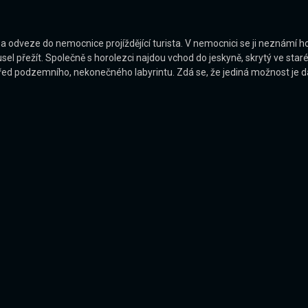
 odveze do nemocnice projíždějící turista. V nemocnici se ji neznámí horo
el přežít. Společně s horolezci najdou vchod do jeskyně, skrytý ve star
střed podzemního, nekonečného labyrintu. Zdá se, že jediná možnost je d