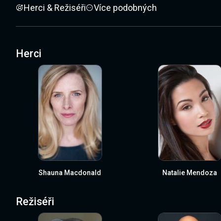
Herci & Režiséři
Více podobných
Herci
Shauna Macdonald
Natalie Mendoza
Režiséři