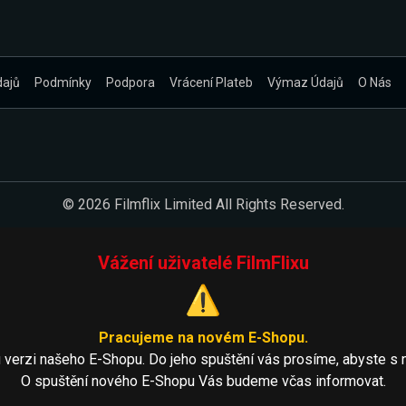
dajů
Podmínky
Podpora
Vrácení Plateb
Výmaz Údajů
O Nás
© 2026 Filmflix Limited All Rights Reserved.
Vážení uživatelé FilmFlixu
⚠️
Pracujeme na novém E-Shopu.
 verzi našeho E-Shopu. Do jeho spuštění vás prosíme, abyste s 
O spuštění nového E-Shopu Vás budeme včas informovat.