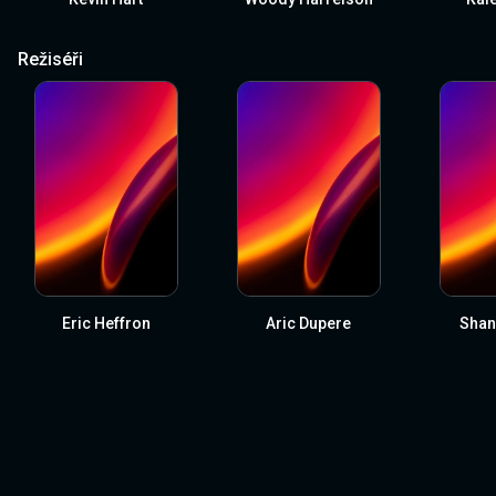
Režiséři
Eric Heffron
Aric Dupere
Shan