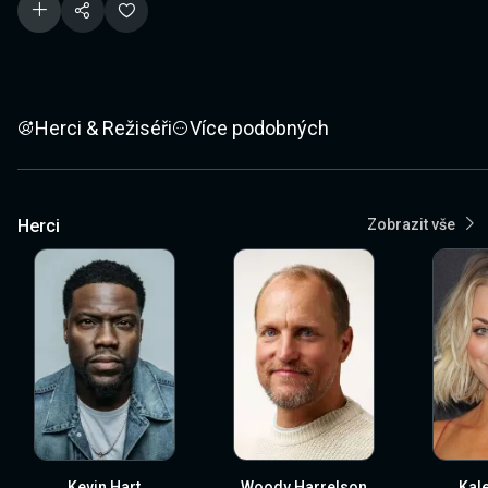
Herci & Režiséři
Více podobných
Herci
Zobrazit vše
Kevin Hart
Woody Harrelson
Kal