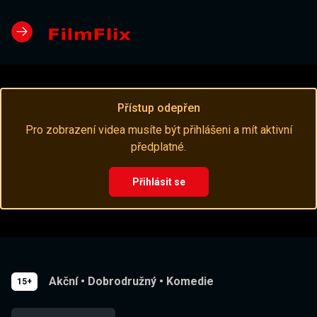
Přístup odepřen
Pro zobrazení videa musíte být přihlášeni a mít aktivní
předplatné.
Přihlásit se
Akční
•
Dobrodružný
•
Komedie
15+