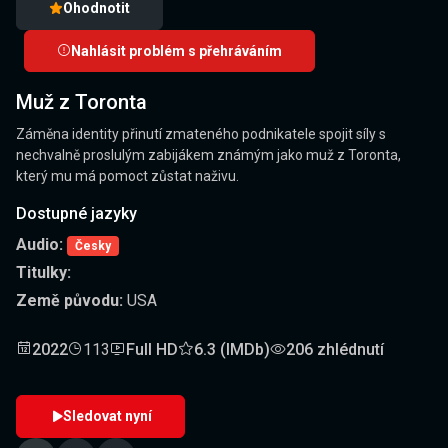
Ohodnotit
Nahlásit problém s přehráváním
Muž z Toronta
Záměna identity přinutí zmateného podnikatele spojit síly s
nechvalně proslulým zabijákem známým jako muž z Toronta,
který mu má pomoct zůstat naživu.
Dostupné jazyky
Audio:
Česky
Titulky:
Země původu:
USA
2022
113
Full HD
6.3 (IMDb)
206 zhlédnutí
Sledovat nyní