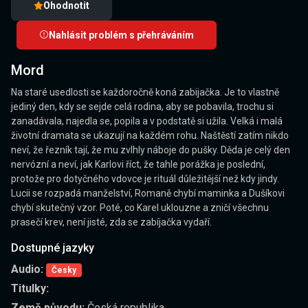
Ohodnotit
Nahlásit problém s přehráváním
Mord
Na staré usedlosti se každoročně koná zabijačka. Je to vlastně
jediný den, kdy se sejde celá rodina, aby se pobavila, trochu si
zanadávala, najedla se, popila a v podstatě si užila. Velká i malá
životní dramata se ukazují na každém rohu. Naštěstí zatím nikdo
neví, že řezník tají, že mu zvlhly náboje do pušky. Děda je celý den
nervózní a neví, jak Karlovi říct, že tahle porážka je poslední,
protože pro dotyčného vdovce je rituál důležitější než kdy jindy.
Lucii se rozpadá manželství, Romaně chybí maminka a Dušíkovi
chybí skutečný vzor. Poté, co Karel uklouzne a zničí všechnu
prasečí krev, není jisté, zda se zabíjačka vydaří.
Dostupné jazyky
Audio:
Česky
Titulky:
Země původu:
Česká republika