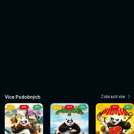
Více Podobných
Zobrazit vše
2024
Film
2016
Film
2011
Film
7
6.9
7