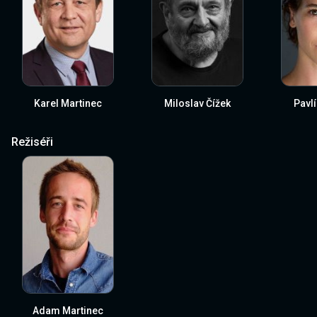
Karel Martinec
Miloslav Čížek
Pavl
Režiséři
Adam Martinec