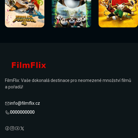
Sledovat
Sledovat
Sledovat
Sledovat
Sledovat
Sledovat
nyní
nyní
nyní
nyní
nyní
nyní
FilmFlix: Vaše dokonalá destinace pro neomezené množství filmů
a pořadů!
info@filmflix.cz
0000000000