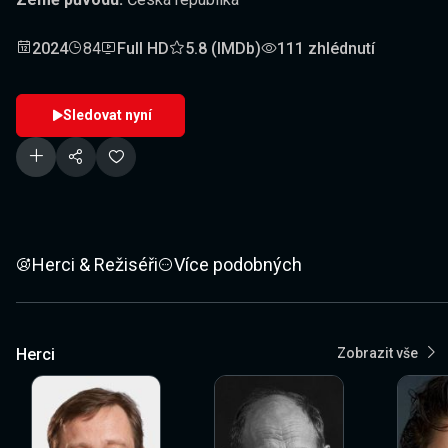
2024
84
Full HD
5.8 (IMDb)
111 zhlédnutí
Sledovat nyní
Herci & Režiséři
Více podobných
Herci
Zobrazit vše