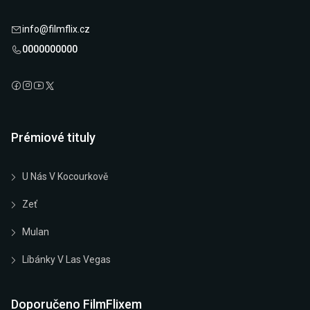
info@filmflix.cz
0000000000
Prémiové tituly
U Nás V Kocourkově
Zeť
Mulan
Líbánky V Las Vegas
Doporučeno FilmFlixem