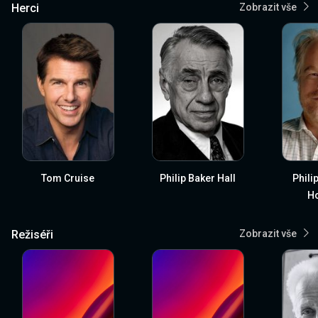
Herci
Zobrazit vše
Tom Cruise
Philip Baker Hall
Phili
H
Režiséři
Zobrazit vše