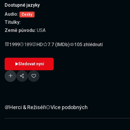
Dostupné jazyky
Audio:
Česky
Titulky:
Země původu:
USA
1999
189
HD
7.7 (IMDb)
105 zhlédnutí
Sledovat nyní
Herci & Režiséři
Více podobných