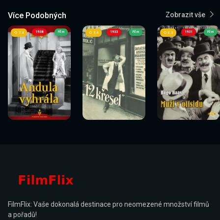
Více Podobných
Zobrazit vše
1938
Film
1933
Film
1931
Film
7.4
5.4
6.5
Sledovat
Sledovat
Sledovat
Sledovat
Sledovat
Sledovat
nyní
nyní
nyní
nyní
nyní
nyní
FilmFlix: Vaše dokonalá destinace pro neomezené množství filmů
a pořadů!