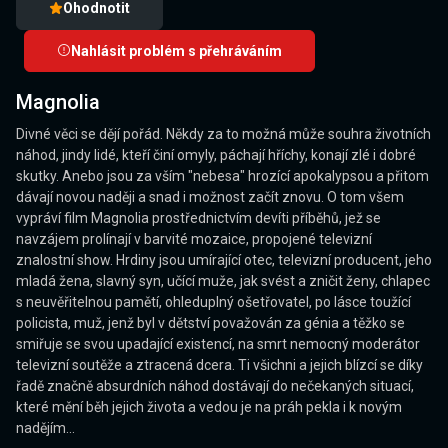
Ohodnotit
Nahlásit problém s přehráváním
Magnolia
Divné věci se dějí pořád. Někdy za to možná může souhra životních
náhod, jindy lidé, kteří činí omyly, páchají hříchy, konají zlé i dobré
skutky. Anebo jsou za vším "nebesa" hrozící apokalypsou a přitom
dávají novou naději a snad i možnost začít znovu. O tom všem
vypráví film Magnolia prostřednictvím devíti příběhů, jež se
navzájem prolínají v barvité mozaice, propojené televizní
znalostní show. Hrdiny jsou umírající otec, televizní producent, jeho
mladá žena, slavný syn, učící muže, jak svést a zničit ženy, chlapec
s neuvěřitelnou pamětí, ohleduplný ošetřovatel, po lásce toužící
policista, muž, jenž byl v dětství považován za génia a těžko se
smiřuje se svou upadající existencí, na smrt nemocný moderátor
televizní soutěže a ztracená dcera. Ti všichni a jejich blízcí se díky
řadě značně absurdních náhod dostávají do nečekaných situací,
které mění běh jejich života a vedou je na práh pekla i k novým
nadějím...