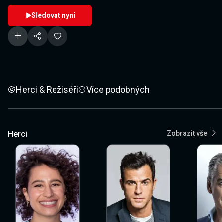
Sledovat nyní
Herci & Režiséři
Více podobných
Herci
Zobrazit vše