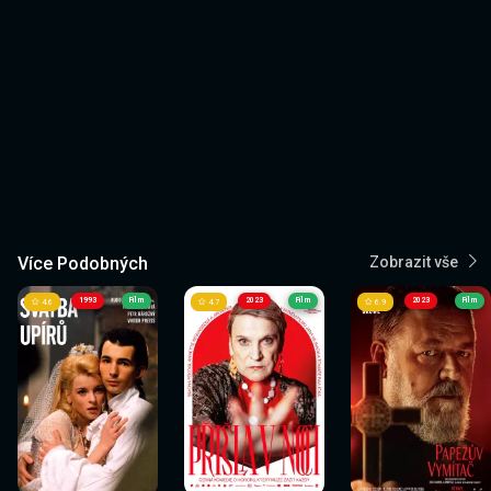
Více Podobných
Zobrazit vše
1993
Film
2023
Film
2023
Film
4.6
4.7
6.9
Sledovat
Sledovat
Sledovat
Sledovat
Sledovat
Sledovat
nyní
nyní
nyní
nyní
nyní
nyní