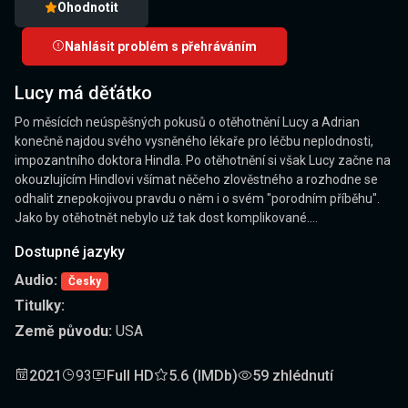
Ohodnotit
Nahlásit problém s přehráváním
Lucy má děťátko
Po měsících neúspěšných pokusů o otěhotnění Lucy a Adrian
konečně najdou svého vysněného lékaře pro léčbu neplodnosti,
impozantního doktora Hindla. Po otěhotnění si však Lucy začne na
okouzlujícím Hindlovi všímat něčeho zlověstného a rozhodne se
odhalit znepokojivou pravdu o něm i o svém "porodním příběhu".
Jako by otěhotnět nebylo už tak dost komplikované....
Dostupné jazyky
Audio:
Česky
Titulky:
Země původu:
USA
2021
93
Full HD
5.6 (IMDb)
59 zhlédnutí