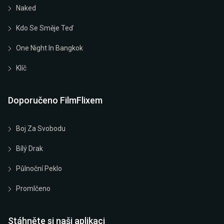
Naked
Kdo Se Směje Teď
One Night In Bangkok
Klíč
Doporučeno FilmFlixem
Boj Za Svobodu
Bílý Drak
Půlnoční Peklo
Promlčeno
Stáhněte si naši aplikaci