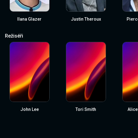
Ilana Glazer
Justin Theroux
Pierc
Režiséři
John Lee
Tori Smith
Alic