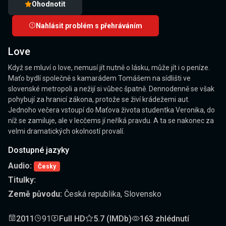
Ohodnotit
Nahlásit problém s přehráváním
Love
Když se mluví o love, nemusí jít nutně o lásku, může jít i o peníze.
Maťo bydlí společně s kamarádem Tomášem na sídlišti ve
slovenské metropoli a nežijí si vůbec špatně. Dennodenně se však
pohybují za hranicí zákona, protože se živí krádežemi aut.
Jednoho večera vstoupí do Maťova života studentka Veronika, do
níž se zamiluje, ale v lecčems jí neříká pravdu. A ta se nakonec za
velmi dramatických okolností provalí.
Dostupné jazyky
Audio:
Česky
Titulky:
Země původu:
Česká republika, Slovensko
2011
91
Full HD
5.7 (IMDb)
163 zhlédnutí