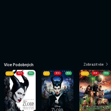
Více Podobných
Zobrazit vše
2019
Film
2014
Film
2020
Film
7.3
7
6.1
Sledovat
Sledovat
Sledovat
Sledovat
Sledovat
Sledovat