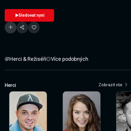
Sledovat nyní
Herci & Režiséři
Více podobných
Herci
Zobrazit vše