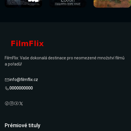
nyní
nyní
nyní
nyní
nyní
nyní
FilmFlix: Vaše dokonalá destinace pro neomezené množství filmů
a pořadů!
info@filmflix.cz
0000000000
Prémiové tituly