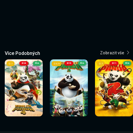
Více Podobných
Zobrazit vše
2024
Film
2016
Film
2011
Film
7
6.9
7
Sledovat
Sledovat
Sledovat
Sledovat
Sledovat
Sledovat
nyní
nyní
nyní
nyní
nyní
nyní