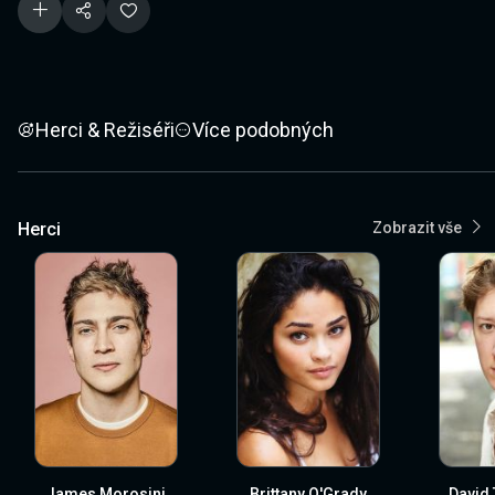
Herci & Režiséři
Více podobných
Herci
Zobrazit vše
James Morosini
Brittany O'Grady
David