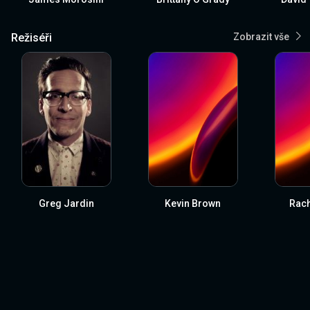
Režiséři
Zobrazit vše
Greg Jardin
Kevin Brown
Rach