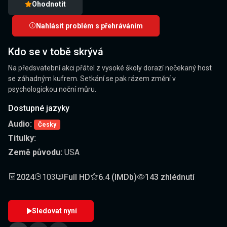
Ohodnotit
Nahlásit problém s přehráváním
Kdo se v tobě skrývá
Na předsvatební akci přátel z vysoké školy dorazí nečekaný host
se záhadným kufrem. Setkání se pak rázem změní v
psychologickou noční můru.
Dostupné jazyky
Audio:
Česky
Titulky:
Země původu:
USA
2024
103
Full HD
6.4 (IMDb)
143 zhlédnutí
Sledovat nyní