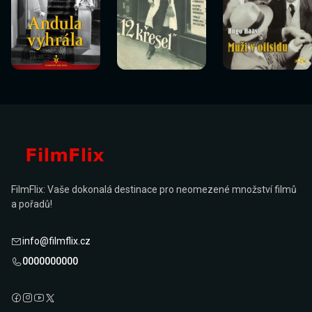
Sledovat
Sledovat
Sledovat
Sledovat
Sledovat
Sledovat
nyní
nyní
nyní
nyní
nyní
nyní
FilmFlix: Vaše dokonalá destinace pro neomezené množství filmů
a pořadů!
info@filmflix.cz
0000000000