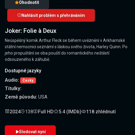
Ohodnotit
Nahlásit problém s přehráváním
Joker: Folie à Deux
Neúspěšný komik Arthur Fleck se během uvěznění v Arkhamské
státní nemocnici seznámí s láskou svého života, Harley Quinn. Po
jeho propuštění se oba pouští do romantického neštěstí
odsouzeného k záhubě.
Dostupné jazyky
Audio:
Česky
Titulky:
Země původu:
USA
2024
138
Full HD
5.4 (IMDb)
118 zhlédnutí
Sledovat nyní