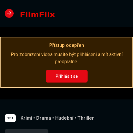
Přístup odepřen
Pro zobrazení videa musíte být přihlášeni a mít aktivní
předplatné.
Přihlásit se
Krimi
•
Drama
•
Hudební
•
Thriller
15+