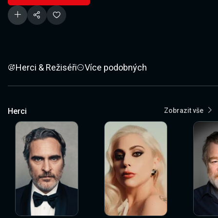
Herci & Režiséři
Více podobných
Herci
Zobrazit vše