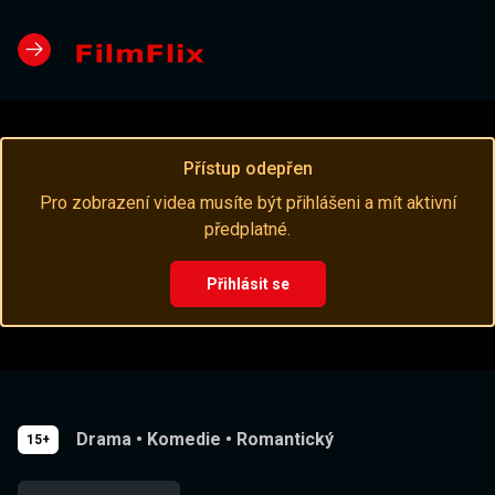
Přístup odepřen
Pro zobrazení videa musíte být přihlášeni a mít aktivní
předplatné.
Přihlásit se
Drama
•
Komedie
•
Romantický
15+