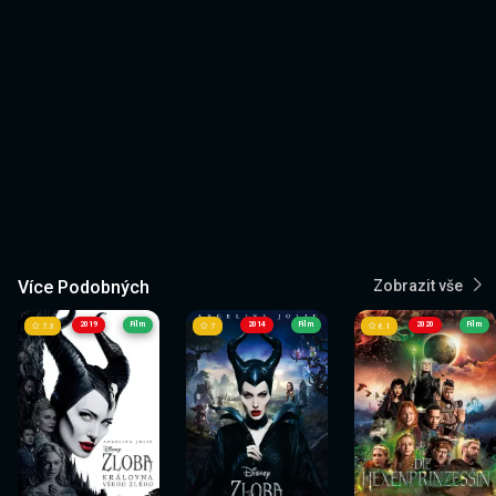
Více Podobných
Zobrazit vše
2019
Film
2014
Film
2020
Film
7.3
7
6.1
Sledovat
Sledovat
Sledovat
Sledovat
Sledovat
Sledovat