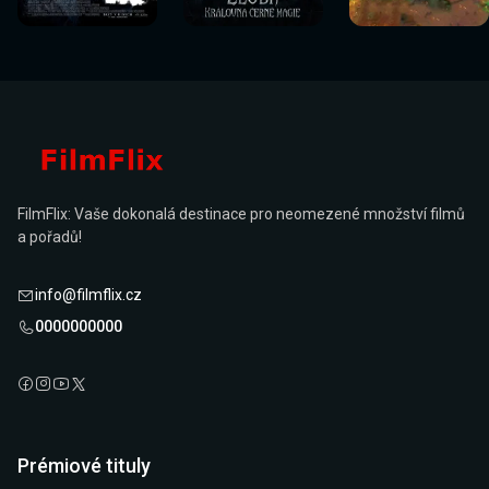
nyní
nyní
nyní
nyní
nyní
nyní
FilmFlix: Vaše dokonalá destinace pro neomezené množství filmů
a pořadů!
info@filmflix.cz
0000000000
Prémiové tituly