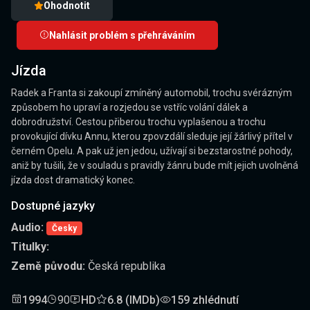
Ohodnotit
Nahlásit problém s přehráváním
Jízda
Radek a Franta si zakoupí zmíněný automobil, trochu svérázným
způsobem ho upraví a rozjedou se vstříc volání dálek a
dobrodružství. Cestou přiberou trochu vyplašenou a trochu
provokující dívku Annu, kterou zpovzdálí sleduje její žárlivý přítel v
černém Opelu. A pak už jen jedou, užívají si bezstarostné pohody,
aniž by tušili, že v souladu s pravidly žánru bude mít jejich uvolněná
jízda dost dramatický konec.
Dostupné jazyky
Audio:
Česky
Titulky:
Země původu:
Česká republika
1994
90
HD
6.8 (IMDb)
159 zhlédnutí