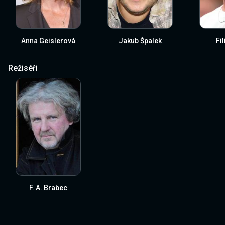
Anna Geislerová
Jakub Špalek
Fi
Režiséři
F. A. Brabec