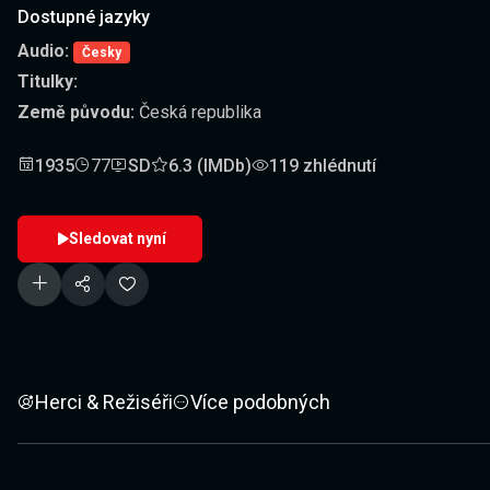
Dostupné jazyky
Audio:
Česky
Titulky:
Země původu:
Česká republika
1935
77
SD
6.3 (IMDb)
119 zhlédnutí
Sledovat nyní
Herci & Režiséři
Více podobných