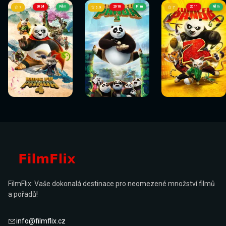
2024
Film
2016
Film
2011
Film
7
6.9
7
Sledovat
Sledovat
Sledovat
Sledovat
Sledovat
Sledovat
nyní
nyní
nyní
nyní
nyní
nyní
FilmFlix: Vaše dokonalá destinace pro neomezené množství filmů
a pořadů!
info@filmflix.cz