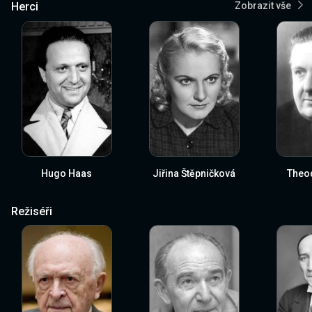
Herci
Zobrazit vše
Hugo Haas
Jiřina Štěpničková
Theod
Režiséři