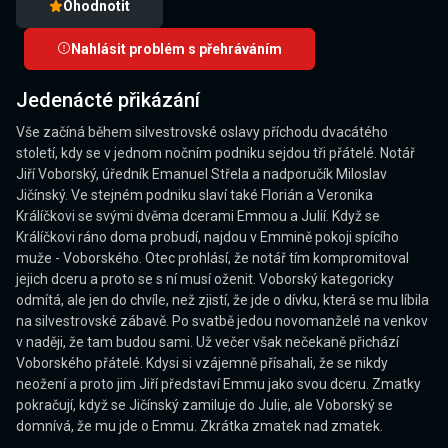
Ohodnotit
Nahlásit problém s přehráváním
Jedenácté přikázání
Vše začíná během silvestrovské oslavy příchodu dvacátého
století, kdy se v jednom nočním podniku sejdou tři přátelé. Notář
Jiří Voborský, úředník Emanuel Střela a nadporučík Miloslav
Jičínský. Ve stejném podniku slaví také Florián a Veronika
Králíčkovi se svými dvěma dcerami Emmou a Julií. Když se
Králíčkovi ráno doma probudí, najdou v Emmině pokoji spícího
muže - Voborského. Otec prohlásí, že notář tím kompromitoval
jejich dceru a proto se s ní musí oženit. Voborský kategoricky
odmítá, ale jen do chvíle, než zjistí, že jde o dívku, která se mu líbila
na silvestrovské zábavě. Po svatbě jedou novomanželé na venkov
v naději, že tam budou sami. Už večer však nečekaně přichází
Voborského přátelé. Kdysi si vzájemně přísahali, že se nikdy
neožení a proto jim Jiří představí Emmu jako svou dceru. Zmatky
pokračují, když se Jičínský zamiluje do Julie, ale Voborský se
domnívá, že mu jde o Emmu. Zkrátka zmatek nad zmatek.