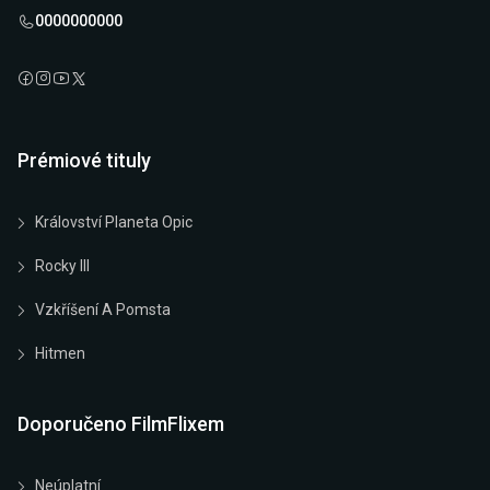
0000000000
Prémiové tituly
Království Planeta Opic
Rocky III
Vzkříšení A Pomsta
Hitmen
Doporučeno FilmFlixem
Neúplatní