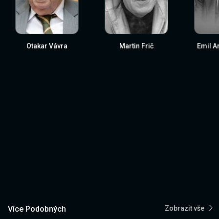
Otakar Vávra
Martin Frič
Emil A
Více Podobných
Zobrazit vše