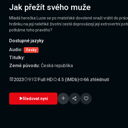
Jak přežít svého muže
Mladá herečka Lucie se po mateřské dovolené snaží vrátit do práce
hrdinku na její nelehké životní cestě doprovázejí její extrovertní 
potkáme toho pravého?
Dostupné jazyky
Audio:
Česky
Titulky:
Země původu:
Česká republika
2023
91
Full HD
4.5 (IMDb)
66 zhlédnutí
Sledovat nyní