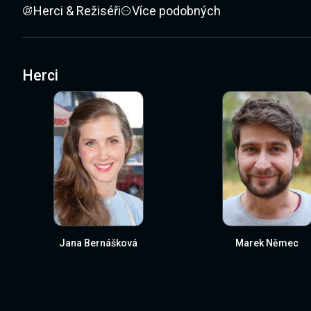
Herci & Režiséři
Více podobných
Herci
Jana Bernášková
Marek Němec