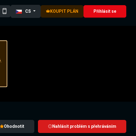
CS
KOUPIT PLÁN
Přihlásit se
.
Ohodnotit
Nahlásit problém s přehráváním