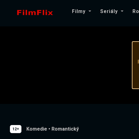
Filmy
Seriály
Ro
Komedie
•
Romantický
12+