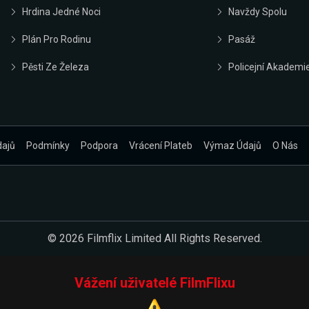
Hrdina Jedné Noci
Navždy Spolu
Plán Pro Rodinu
Pasáž
Pěsti Ze Železa
Policejní Akademi
dajů
Podmínky
Podpora
Vrácení Plateb
Výmaz Údajů
O Nás
© 2026 Filmflix Limited All Rights Reserved.
Vážení uživatelé FilmFlixu