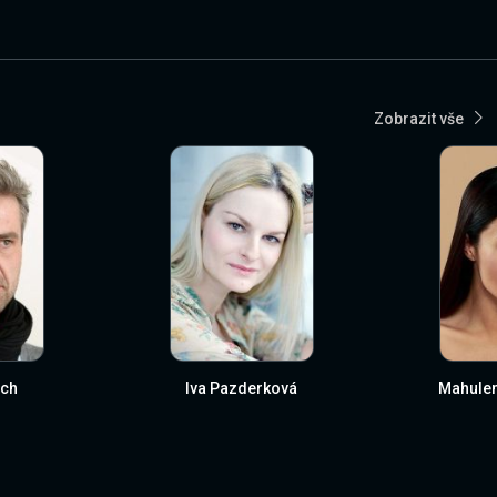
Zobrazit vše
ch
Iva Pazderková
Mahule