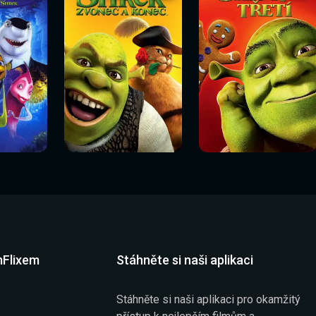
Sledovat
Sledovat
í
Sledovat nyní
Sledovat nyní
nyní
nyní
mFlixem
Stáhněte si naši aplikaci
Stáhněte si naši aplikaci pro okamžitý