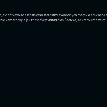
, ale setkává se s klasickými starostmi svobodných matek a současně se
potrhlé kamarádky a její zhmotnělý vnitřní hlas Šedivka, se kterou má vel