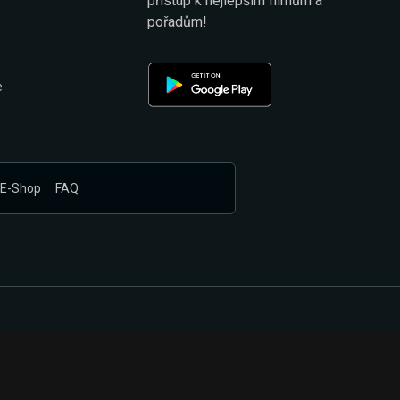
přístup k nejlepším filmům a
pořadům!
e
E-Shop
FAQ