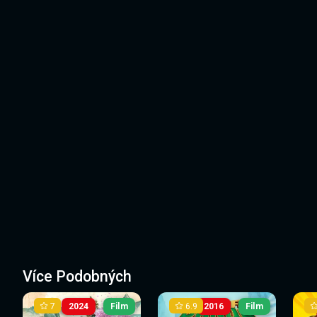
Více Podobných
7
6.9
2024
Film
2016
Film