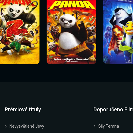
Sledovat
Sledovat
Sledovat
edovat nyní
Sledovat nyní
Sledovat nyn
nyní
nyní
nyní
Prémiové tituly
Doporučeno Fil
Nevysvětlené Jevy
Síly Temna