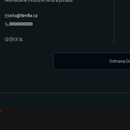
neomezené množství filmů a pořadů!
info@filmflix.cz
0000000000
Ochrana Ú
i