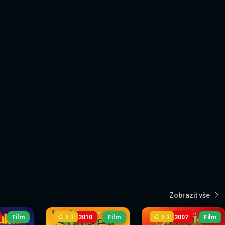
Zobrazit vše
6.3
6.3
Film
2010
Film
2007
Film