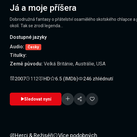
Já a moje příšera
Dobrodružná fantasy o přátelství osamělého skotského chlapce a p
okolí. Tak se zrodí legenda…
Dostupné jazyky
Audio:
Česky
Titulky:
Země původu:
Velká Británie, Austrálie, USA
2007
112
HD
6.5 (IMDb)
246 zhlédnutí
Sledovat nyní
Herci & Režiséři
Více podobných