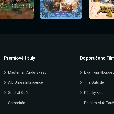
Sledovat
Sledovat
Sledovat
edovat nyní
Sledovat nyní
Sledovat nyn
nyní
nyní
nyní
Prémiové tituly
Doporučeno Fil
Mastema - Anděl Zkázy
Eva Tropí Hloupost
A.I.: Umělá Inteligence
The Outsider
Smrt Jí Sluší
Pánský Klub
Samaritán
Po Čem Muži Touž