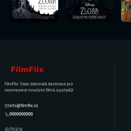
Sledovat
Sledovat
Sledovat nyní
Sledovat nyní
Sl
nyní
nyní
FilmFlix: Vaše dokonalá destinace pro
neomezené množství filmů a pořadů!
info@filmflix.cz
0000000000