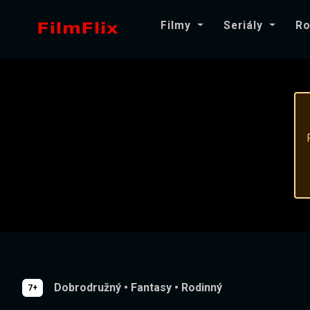
Filmy
Seriály
Ro
Dobrodružný
•
Fantasy
•
Rodinný
7+