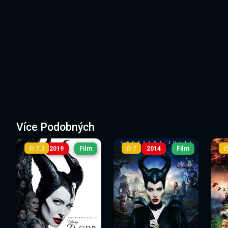
Více Podobných
7.3
7
2019
Film
2014
Film