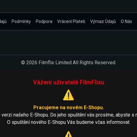
dajů
Podmínky
Podpora
Vrácení Plateb
Výmaz Údajů
O Nás
© 2026 Filmflix Limited All Rights Reserved.
Vážení uživatelé FilmFlixu
⚠️
Pracujeme na novém E-Shopu.
 verzi našeho E-Shopu. Do jeho spuštění vás prosíme, abyste s 
O spuštění nového E-Shopu Vás budeme včas informovat.
⚠️