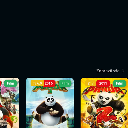
Zobrazit vše
6.9
7
Film
2016
Film
2011
Film