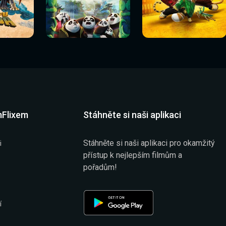
Sledovat
Sledovat
í
Sledovat nyní
Sledovat nyní
nyní
nyní
mFlixem
Stáhněte si naši aplikaci
Stáhněte si naši aplikaci pro okamžitý
i
přístup k nejlepším filmům a
pořadům!
í