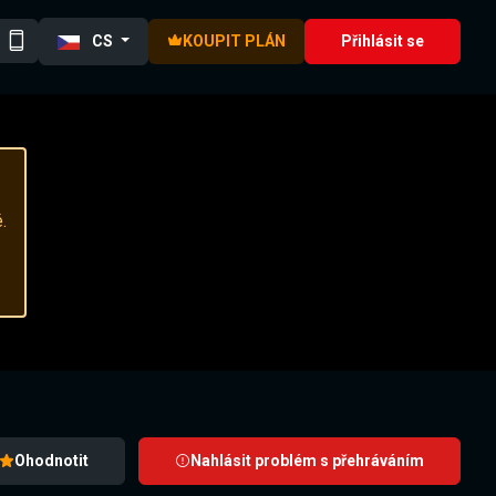
CS
KOUPIT PLÁN
Přihlásit se
.
Ohodnotit
Nahlásit problém s přehráváním