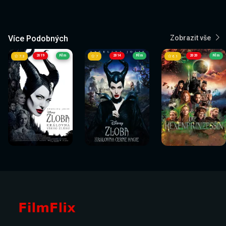
Více Podobných
Zobrazit vše
2019
Film
2014
Film
2020
Film
7.3
7
6.1
Sledovat
Sledovat
Sledovat
Sledovat
Sledovat
Sledovat
nyní
nyní
nyní
nyní
nyní
nyní