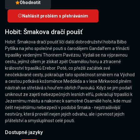
Ohodnotit
Nahlásit problém s přehráváním
Hobit: Šmakova dračí poušť
Hobit: Šmakova dračí poušť líčí další dobrodružství hobita Bilbo
Pytlíka na jeho společné pouti s čarodějem Gandalfem a třinácti
trpaslíky vedenými Thorinem Pavézou. Vydali se na výpravnou
cestu, jejímž cílem je získat zpět Osamělou horu a ztracené
království trpaslíků Erebor. Poté, co přežili začátek své
neočekávané cesty, pokračuje tato společnost směrem na Východ
a cestou potkává kožoměnce Medděda a v lese Mirkwood plném
nástrah se střetává s houfem obřích Pavouků. Když se jim podaří
uniknout ze zajetí nebezpečných lesních elfů, pokračují trpaslíci k
Jezernímu městu a nakonec k samotné Osamělé hoře, kde musí
čelit největšímu nebezpečí v podobě Šmaka - nejstrašlivější
nestvůry, která prověří nejen jejich odvahu, ale i pevnost jejich
přátelství a smysluplnost celé pouti.
Dostupné jazyky