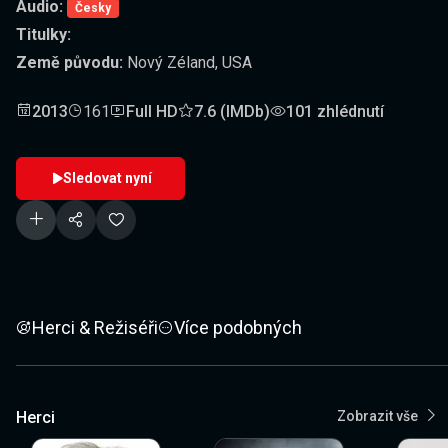
Audio:
Česky
Titulky:
Země původu:
Nový Zéland, USA
2013
161
Full HD
7.6 (IMDb)
101 zhlédnutí
Sledovat nyní
Herci & Režiséři
Více podobných
Herci
Zobrazit vše