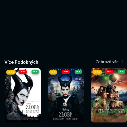
Více Podobných
Zobrazit vše
2019
Film
2014
Film
2020
Film
7.3
7
6.1
Sledovat
Sledovat
Sledovat
Sledovat
Sledovat
Sledovat
nyní
nyní
nyní
nyní
nyní
nyní