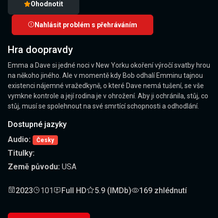
Ohodnotit
Nahlásit problém s přehráváním
Hra doopravdy
Emma a Dave si jedné noci v New Yorku okoření výročí svatby hrou
na někoho jiného. Ale v momentě kdy Bob odhalí Emminu tajnou
existenci nájemné vražedkyně, o které Dave nemá tušení, se vše
vymkne kontrole a její rodina je v ohrožení. Aby ji ochránila, stůj, co
stůj, musí se spolehnout na své smrtící schopnosti a odhodlání.
Dostupné jazyky
Audio:
Česky
Titulky:
Země původu:
USA
2023
101
Full HD
5.9 (IMDb)
169 zhlédnutí