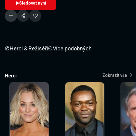
Sledovat nyní
Herci & Režiséři
Více podobných
Herci
Zobrazit vše