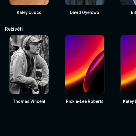
Kaley Cuoco
David Oyelowo
Bi
Režiséři
Thomas Vincent
Rickie-Lee Roberts
Katey 