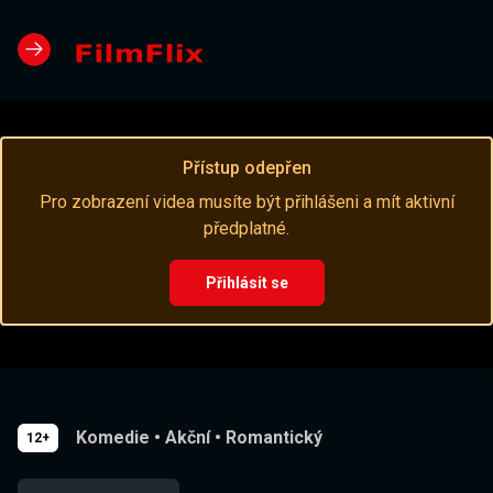
Přístup odepřen
Pro zobrazení videa musíte být přihlášeni a mít aktivní
předplatné.
Přihlásit se
Komedie
•
Akční
•
Romantický
12+