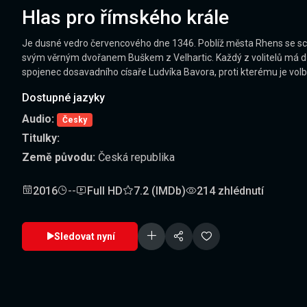
Hlas pro římského krále
Je dusné vedro červencového dne 1346. Poblíž města Rhens se scház
svým věrným dvořanem Buškem z Velhartic. Každý z volitelů má dův
spojenec dosavadního císaře Ludvíka Bavora, proti kterému je vol
Dostupné jazyky
Audio:
Česky
Titulky:
Země původu:
Česká republika
2016
--
Full HD
7.2 (IMDb)
214 zhlédnutí
Sledovat nyní