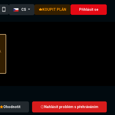
CS
KOUPIT PLÁN
Přihlásit se
.
Ohodnotit
Nahlásit problém s přehráváním