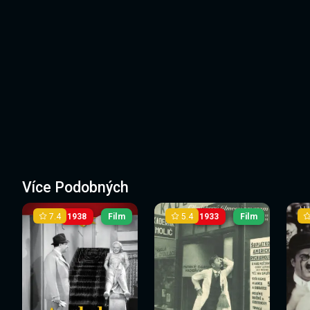
Více Podobných
7.4
5.4
1938
Film
1933
Film