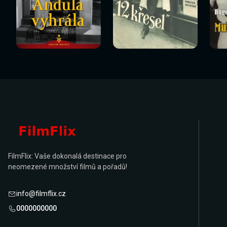
Sledovat
Sledovat
Sledovat nyní
Sledovat nyní
Sl
nyní
nyní
FilmFlix: Vaše dokonalá destinace pro
neomezené množství filmů a pořadů!
info@filmflix.cz
0000000000