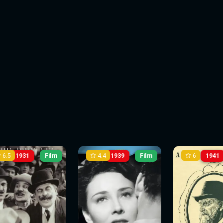
6.5
4.4
6
1931
Film
1939
Film
1941