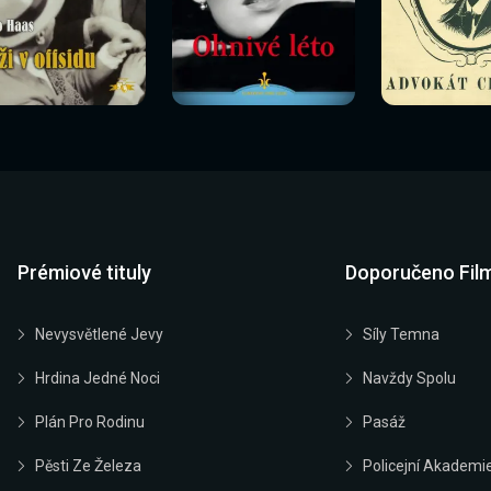
Sledovat
Sledovat
Sledovat
edovat nyní
Sledovat nyní
Sledovat nyn
nyní
nyní
nyní
Prémiové tituly
Doporučeno Fil
Nevysvětlené Jevy
Síly Temna
Hrdina Jedné Noci
Navždy Spolu
Plán Pro Rodinu
Pasáž
Pěsti Ze Železa
Policejní Akademi