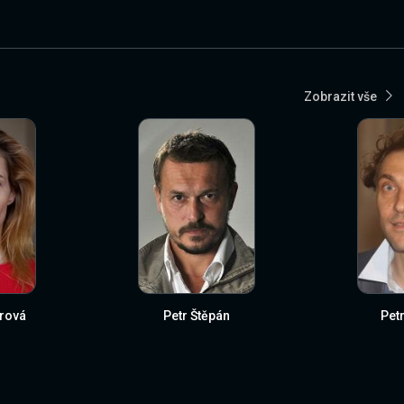
Zobrazit vše
rová
Petr Štěpán
Petr