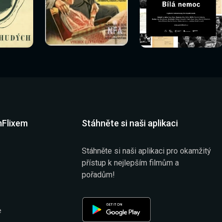
Sledovat
Sledovat
Sledovat nyní
í
Sledovat nyní
nyní
nyní
mFlixem
Stáhněte si naši aplikaci
Stáhněte si naši aplikaci pro okamžitý
přístup k nejlepším filmům a
pořadům!
e