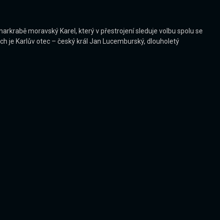
arkrabě moravský Karel, který v přestrojení sleduje volbu spolu se
h je Karlův otec – český král Jan Lucemburský, dlouholetý