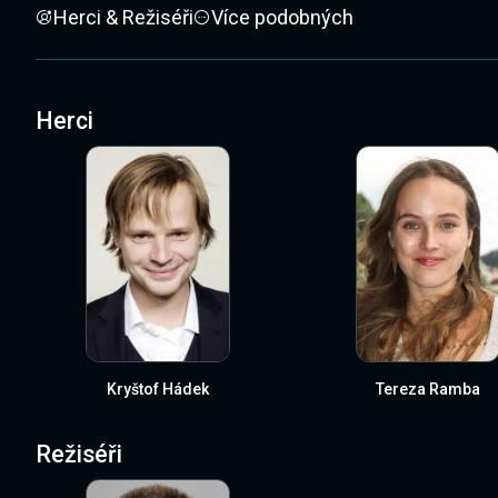
Herci & Režiséři
Více podobných
Herci
Kryštof Hádek
Tereza Ramba
Režiséři