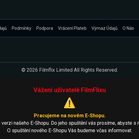
dajů
Podmínky
Podpora
Vrácení Plateb
Výmaz Údajů
O Nás
© 2026 Filmflix Limited All Rights Reserved.
Vážení uživatelé FilmFlixu
⚠️
Pracujeme na novém E-Shopu.
 verzi našeho E-Shopu. Do jeho spuštění vás prosíme, abyste s 
O spuštění nového E-Shopu Vás budeme včas informovat.