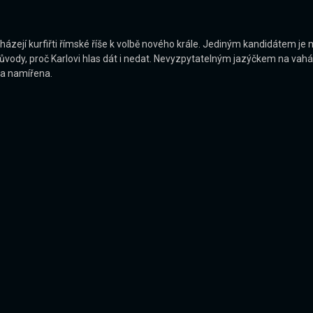
ejí kurfiřti římské říše k volbě nového krále. Jediným kandidátem je m
ody, proč Karlovi hlas dát i nedat. Nevyzpytatelným jazýčkem na vahác
ba namířena.