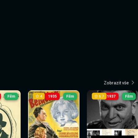
Zobrazit vše
4
6.7
Film
1935
Film
1937
Film