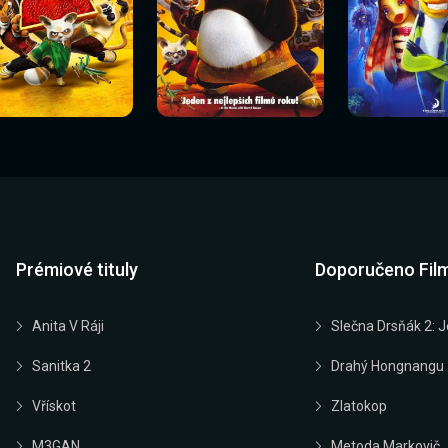
Sledovat
Sledovat
Sledovat
edovat nyní
Sledovat nyní
Sledovat nyn
nyní
nyní
nyní
Prémiové tituly
Doporučeno Fil
Anita V Ráji
Slečna Drsňák 2: J
Sanitka 2
Drahý Hongnangu
Vřískot
Zlatokop
M3GAN
Metoda Markovič