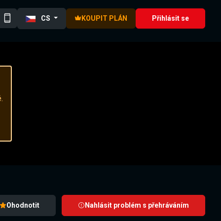
CS
KOUPIT PLÁN
Přihlásit se
.
Ohodnotit
Nahlásit problém s přehráváním