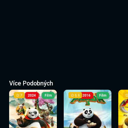
Více Podobných
7
6.9
2024
Film
2016
Film