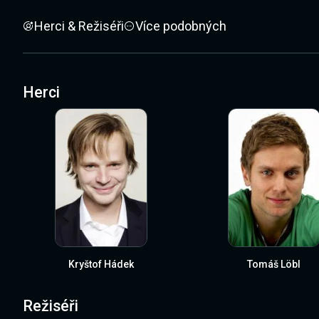
Herci & Režiséři
Více podobných
Herci
Kryštof Hádek
Tomáš Löbl
Režiséři