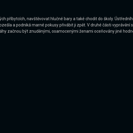
h příbytcích, navštěvovat hlučné bary a také chodit do školy. Ústřední
rozešla a podniká marné pokusy přivábit ji zpět. V druhé části vyprávění se
že záhy začnou být znuděnými, osamocenými ženami oceňovány jiné hodno