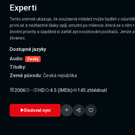
Experti
Tento snímek ukazuje, že současná mládež může bydlet v ošuntělýc
první se z nešťastné lásky opíjí, smutní po milence, která se s ním 
životní priority a úspěšně si zařídí zprovozňování počítačů. Jen
štvanec.
Dostupné jazyky
Audio:
Česky
Titulky:
Země původu:
Česká republika
2006
--
HD
4.5 (IMDb)
145 zhlédnutí
Sledovat nyní