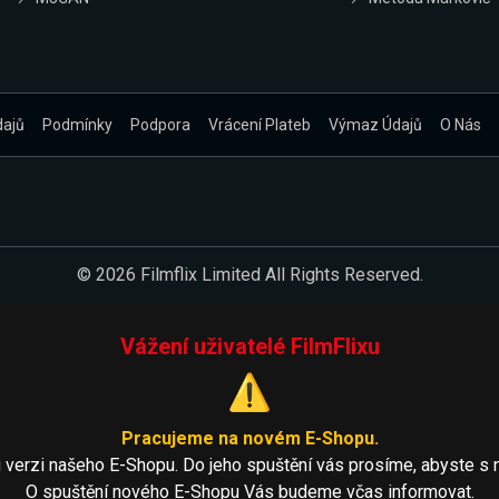
dajů
Podmínky
Podpora
Vrácení Plateb
Výmaz Údajů
O Nás
© 2026 Filmflix Limited All Rights Reserved.
Vážení uživatelé FilmFlixu
⚠️
Pracujeme na novém E-Shopu.
 verzi našeho E-Shopu. Do jeho spuštění vás prosíme, abyste s 
O spuštění nového E-Shopu Vás budeme včas informovat.