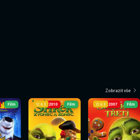
Zobrazit vše
6.3
6.3
Film
2010
Film
2007
Film