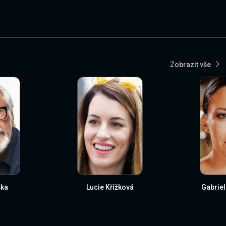
Zobrazit vše
ška
Lucie Křížková
Gabriel