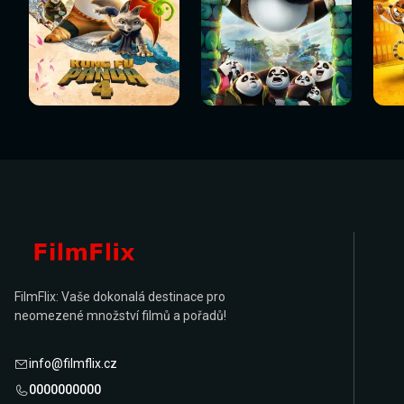
Sledovat
Sledovat
Sledovat nyní
Sledovat nyní
Sl
nyní
nyní
FilmFlix: Vaše dokonalá destinace pro
neomezené množství filmů a pořadů!
info@filmflix.cz
0000000000