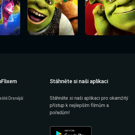
Sledovat
Sledovat
í
Sledovat nyní
Sledovat nyní
nyní
nyní
mFlixem
Stáhněte si naši aplikaci
Stáhněte si naši aplikaci pro okamžitý
eště Drsnější
přístup k nejlepším filmům a
pořadům!