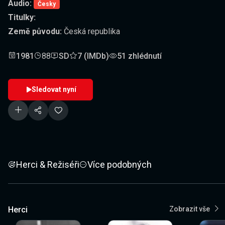
Audio:
Česky
Titulky:
Země původu:
Česká republika
1981
88
SD
7 (IMDb)
51 zhlédnutí
Sledovat nyní
Herci & Režiséři
Více podobných
Herci
Zobrazit vše