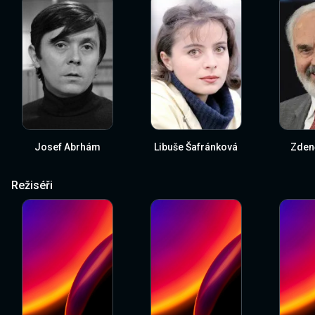
Josef Abrhám
Libuše Šafránková
Zden
Režiséři