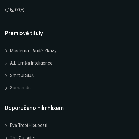
Prémiové tituly
Mastema - Anděl Zkázy
A.I.: Umělá Inteligence
Smrt Jí Sluší
Samaritán
Doporučeno FilmFlixem
Eva Tropí Hlouposti
The Outsider