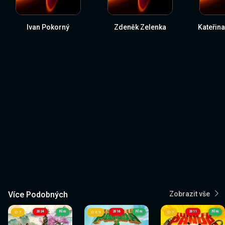
Ivan Pokorný
Zdeněk Zelenka
Kateřin
Více Podobných
Zobrazit vše
2024
Film
2016
Film
2011
Film
7
6.9
7