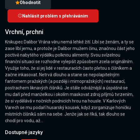
Ohodnotit
Nahlásit problém s přehráváním
Vrchní, prchni
Knikupec Dalibor Vrána věru nemá lehké žití. Líbí se ženám, a ty se
zase líbí jemu, a protože je Dalibor mužem činu, značnou část jeho
poctivě nabytého výdělku polknou alimenty. Svou svízelnou
finanční situaci se rozhodne vylepšit způsobem zcela originálním.
Využije toho, že si jej lidé v restauracích často pletou s číšníkem a
začne inkasovat. Netrvá dlouho a stane se nepolapitelným
fantomem pražských (a později i mimopražských) restaurací,
postrachem liknavých číšníků. Je stále odvážnější a úspěšně se
mu daří před manželkou i okolím maskovat zdroj příjmů tvrzením,
že si vydělává v nočních podnicích hrou na housle. V Karlových
Varech se mu podaří husarský kousek, když zorganizuje honičku
místních číšníků sám na sebe. Jenže jak se říká, tak dlouho se
chodí pro vodu, až...
Dostupné jazyky