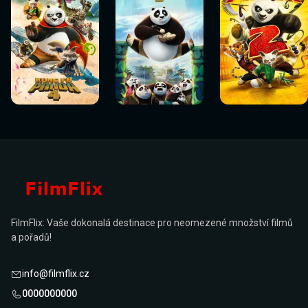
Sledovat
Sledovat
Sledovat
Sledovat
Sledovat
Sledovat
nyní
nyní
nyní
nyní
nyní
nyní
FilmFlix: Vaše dokonalá destinace pro neomezené množství filmů
a pořadů!
info@filmflix.cz
0000000000