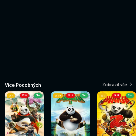
Více Podobných
Zobrazit vše
2024
Film
2016
Film
2011
Film
7
6.9
7