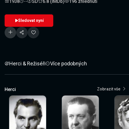
1938
--
SD
6.8 (IMDb)
196 zhlédnutí
Sledovat nyní
Herci & Režiséři
Více podobných
Herci
Zobrazit vše