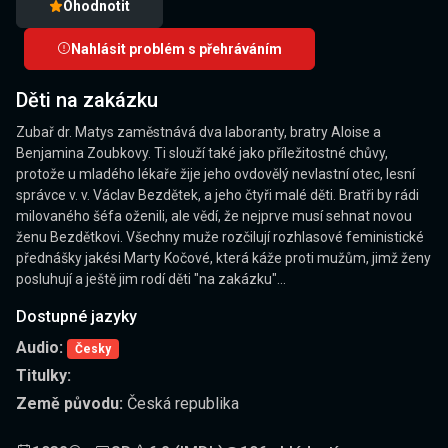
Ohodnotit
Nahlásit problém s přehráváním
Děti na zakázku
Zubař dr. Matys zaměstnává dva laboranty, bratry Aloise a
Benjamina Zoubkovy. Ti slouží také jako příležitostné chůvy,
protože u mladého lékaře žije jeho ovdovělý nevlastní otec, lesní
správce v. v. Václav Bezdětek, a jeho čtyři malé děti. Bratři by rádi
milovaného šéfa oženili, ale vědí, že nejprve musí sehnat novou
ženu Bezdětkovi. Všechny muže rozčilují rozhlasové feministické
přednášky jakési Marty Kočové, která káže proti mužům, jimž ženy
posluhují a ještě jim rodí děti "na zakázku"...
Dostupné jazyky
Audio:
Česky
Titulky:
Země původu:
Česká republika