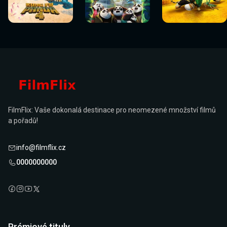
Sledovat
Sledovat
Sledovat
Sledovat
Sledovat
Sledovat
nyní
nyní
nyní
nyní
nyní
nyní
FilmFlix: Vaše dokonalá destinace pro neomezené množství filmů
a pořadů!
info@filmflix.cz
0000000000
Prémiové tituly