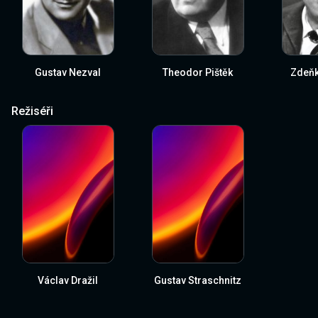
Gustav Nezval
Theodor Pištěk
Zdeňk
Režiséři
Václav Dražil
Gustav Straschnitz