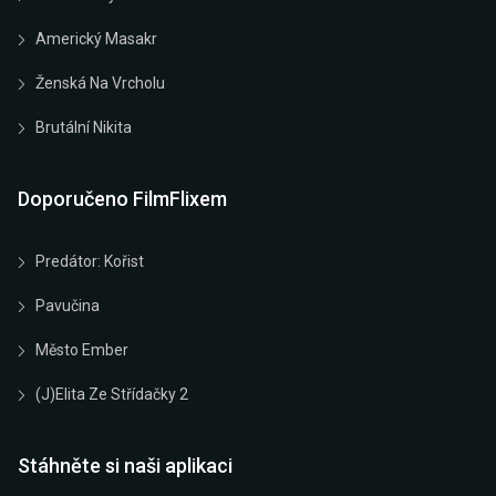
Americký Masakr
Ženská Na Vrcholu
Brutální Nikita
Doporučeno FilmFlixem
Predátor: Kořist
Pavučina
Město Ember
(J)elita Ze Střídačky 2
Stáhněte si naši aplikaci