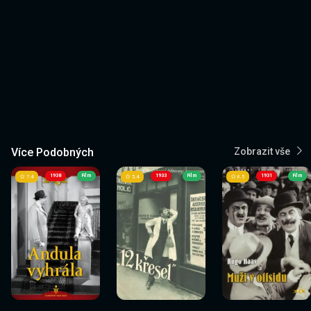
Více Podobných
Zobrazit vše
1938
Film
1933
Film
1931
Film
7.4
5.4
6.5
Sledovat
Sledovat
Sledovat
Sledovat
Sledovat
Sledovat
nyní
nyní
nyní
nyní
nyní
nyní