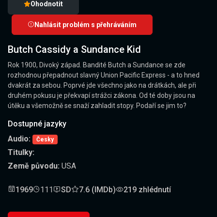
Ohodnotit
Nahlásit problém s přehráváním
Butch Cassidy a Sundance Kid
Rok 1900, Divoký západ. Bandité Butch a Sundance se zde
rozhodnou přepadnout slavný Union Pacific Express - a to hned
dvakrát za sebou. Poprvé jde všechno jako na drátkách, ale při
druhém pokusu je překvapí strážci zákona. Od té doby jsou na
útěku a všemožně se snaží zahladit stopy. Podaří se jim to?
Dostupné jazyky
Audio:
Česky
Titulky:
Země původu:
USA
1969
111
SD
7.6 (IMDb)
219 zhlédnutí