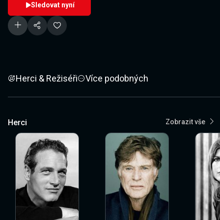
Sledovat nyní
Herci & Režiséři
Více podobných
Herci
Zobrazit vše