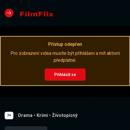
Přístup odepřen
Pro zobrazení videa musíte být přihlášeni a mít aktivní
předplatné.
Přihlásit se
Drama
•
Krimi
•
Životopisný
7+